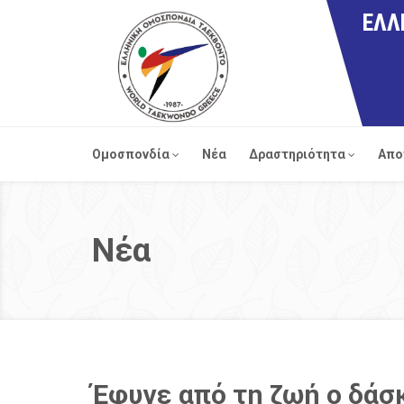
ΕΛΛ
Ομοσπονδία
Νέα
Δραστηριότητα
Απο
Νέα
Έφυγε από τη ζωή ο δάσ