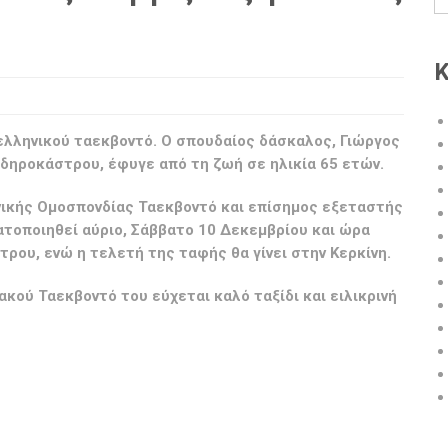
Κ
 ελληνικού ταεκβοντό. Ο σπουδαίος δάσκαλος, Γιώργος
δηροκάστρου, έφυγε από τη ζωή σε ηλικία 65 ετών.
νικής Ομοσπονδίας Ταεκβοντό και επίσημος εξεταστής
τοποιηθεί αύριο, Σάββατο 10 Δεκεμβρίου και ώρα
ρου, ενώ η τελετή της ταφής θα γίνει στην Κερκίνη.
κού Ταεκβοντό του εύχεται καλό ταξίδι και ειλικρινή