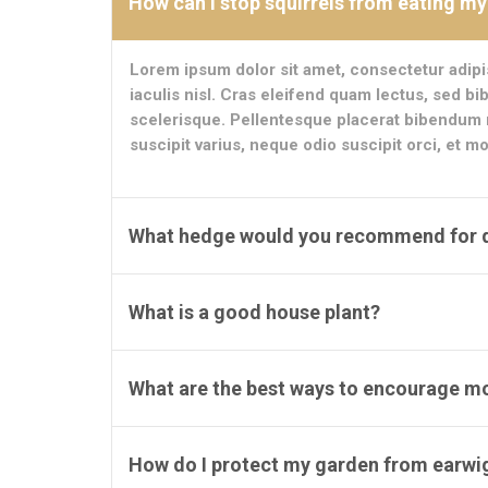
How can I stop squirrels from eating my
Lorem ipsum dolor sit amet, consectetur adipis
iaculis nisl. Cras eleifend quam lectus, sed bib
scelerisque. Pellentesque placerat bibendum
suscipit varius, neque odio suscipit orci, et mo
What hedge would you recommend for de
What is a good house plant?
What are the best ways to encourage mor
How do I protect my garden from earwig