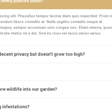
 newly planted bulbs?
cing elit. Phasellus tempor lacinia diam quis imperdiet. Proin v
endum libero convallis at. Nulla sagittis convallis neque at
 magna, semper accumsan sem congue nec. Etiam viverra, ipsu
lestie metus mi a dui. Sed eu risus vel lacus varius varius.
cent privacy but doesn’t grow too high?
e wildlife into our garden?
 infestations?