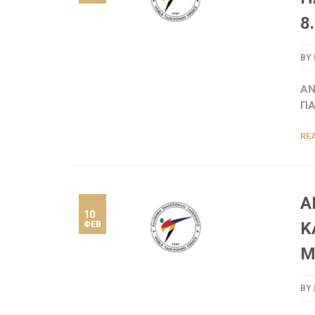
8
BY
ΑΝ
ΠΑ
RE
Α
10
Κ
ΦΕΒ
Μ
BY