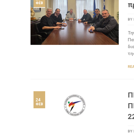
π
ΦΕΒ
BY
Τη
Πα
δι
τη
RE
Π
24
Π
ΦΕΒ
2
BY