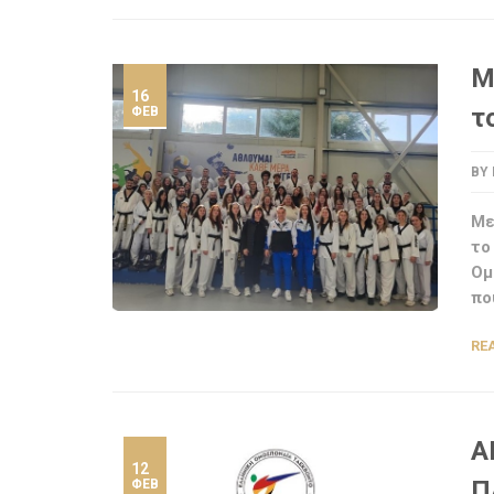
Μ
16
τ
ΦΕΒ
BY
Με
το
Ομ
πο
RE
Α
12
Π
ΦΕΒ