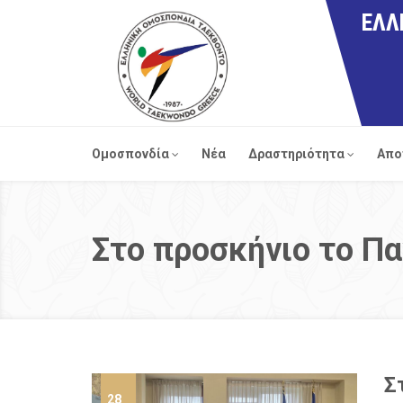
ΕΛΛ
Ομοσπονδία
Νέα
Δραστηριότητα
Απο
Στο προσκήνιο το Π
Σ
28