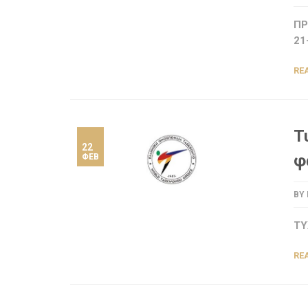
ΠΡ
21
RE
Τ
22
φ
ΦΕΒ
BY
ΤΥ
RE