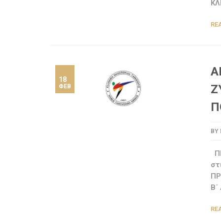
ΚΛ
RE
Α
18
Ζ
ΦΕΒ
Π
BY
ΠΡ
στ
ΠΡ
Β΄
RE