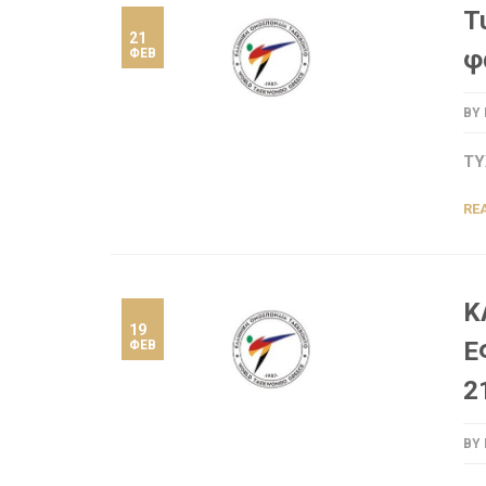
Τ
21
φ
ΦΕΒ
BY
ΤΥ
RE
Κ
19
Ε
ΦΕΒ
2
BY