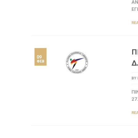
ΑΝ
ΕΓ
RE
Π
09
Δ
ΦΕΒ
BY
ΠΙ
27
RE