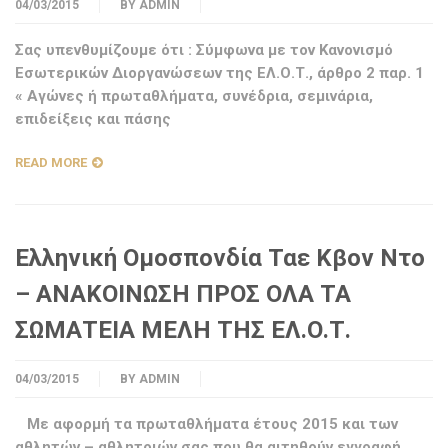
04/03/2015
BY
ADMIN
Σας υπενθυμίζουμε ότι : Σύμφωνα με τον Κανονισμό
Εσωτερικών Διοργανώσεων της ΕΛ.Ο.Τ., άρθρο 2 παρ. 1
« Αγώνες ή πρωταθλήματα, συνέδρια, σεμινάρια,
επιδείξεις και πάσης
READ MORE
Ελληνική Ομοσπονδία Ταε Κβον Ντο
– ΑΝΑΚΟΙΝΩΣΗ ΠΡΟΣ ΟΛΑ ΤΑ
ΣΩΜΑΤΕΙΑ ΜΕΛΗ ΤΗΣ ΕΛ.Ο.Τ.
04/03/2015
BY
ADMIN
Με αφορμή τα πρωταθλήματα έτους 2015 και των
αθλητών – αθλητριών σας που θα αιτηθούν εγγραφή