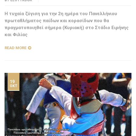
BY
ELOTTKDGR
H τυχαία ζύγιση για την 2η ημέρα του Πανελλήνιου
πρωταθλήματος παίδων και κορασίδων που θα
πραγματοποιηθεί σήμερα (Κυριακή) στο Στάδιο Ειρήνης
και Φιλίας
READ MORE
19
ΟΚΤ