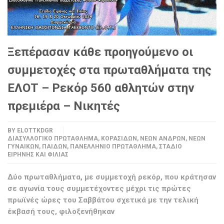
Ξεπέρασαν κάθε προηγούμενο οι
συμμετοχές στα πρωταθλήματα της
ΕΛΟΤ – Ρεκόρ 560 αθλητών στην
πρεμιέρα – Νικητές
BY
ELOTTKDGR
ΔΙΑΣΥΛΛΟΓΙΚΌ ΠΡΩΤΆΘΛΗΜΑ
,
ΚΟΡΑΣΊΔΩΝ
,
ΝΈΩΝ ΑΝΔΡΏΝ
,
ΝΈΩΝ
ΓΥΝΑΙΚΏΝ
,
ΠΑΊΔΩΝ
,
ΠΑΝΕΛΛΉΝΙΟ ΠΡΩΤΆΘΛΗΜΑ
,
ΣΤΆΔΙΟ
ΕΙΡΉΝΗΣ ΚΑΙ ΦΙΛΊΑΣ
Δύο πρωταθλήματα, με συμμετοχή ρεκόρ, που κράτησαν
σε αγωνία τους συμμετέχοντες μέχρι τις πρώτες
πρωϊνές ώρες του Σαββάτου σχετικά με την τελική
έκβασή τους, φιλοξενήθηκαν