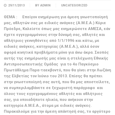
29/11/2013
BY
ADMIN
UNCATEGORIZED
ΘΕΜΑ : Επείγον ενημέρωση για άμεση γνωστοποίησή
μας, αθλητών σας με ειδικές ανάγκες (Α.Μ.Ε.Α.)
Κύριε
Πρόεδρε, Καλείστε όπως μας ενημερώσετε ΑΜΕΣΑ, εάν
έχετε εγγεγραμμένους στην δύναμή σας, αθλητές και
αθλήτριες γεννηθέντες από 1/1/1996 και κάτω, με
ειδικές ανάγκες, κατηγορίας (Α.Μ.Ε.Α.), αλλά όσον
αφορά κινητικά προβλήματα μόνο για άνω άκρα. Σκοπός
αυτής της ενημέρωσής μας είναι η στελέχωση Εθνικής
Αντιπροσωπευτικής Ομάδας για το 4ο Παγκόσμιο
Πρωτάθλημα Παρα-ταεκβοντό, που θα γίνει στην Λωζάνη
της Ελβετίας τον Ιούνιο του 2013. Επίσης θα πρέπει
στην γνωστοποίησή σας αυτή, που θα μας αποστείλετε,
να συμπεριλαμβάνετε σε ξεχωριστή παράγραφο και
όλους τους εγγεγραμμένους αθλητές και αθλήτριες
σας, για οποιαδήποτε ηλικία, που ανήκουν στην
κατηγορία Α.Μ.Ε.Α., άτομα με ειδικές ανάγκες.
Παρακαλούμε για την άμεση απάντησή σας, το αργότερο