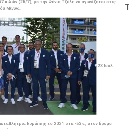
 κιλών (25/7), με την Φένια Τζέλη να αγωνίζεται στις
δα Μίνινα.
23 Ιούλ
ρωταθλήτρια Ευρώπης το 2021 στα -53κ., στον δρόμο