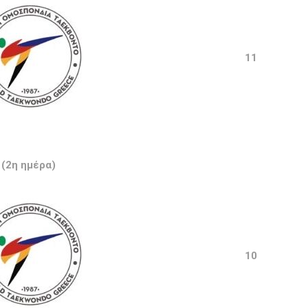
11
(2η ημέρα)
10