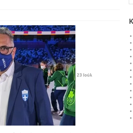
Κ
23 Ιούλ