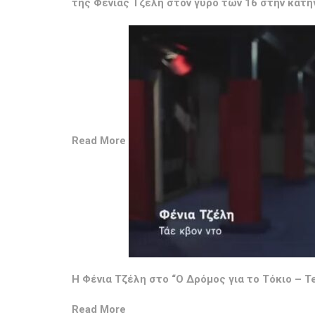
της Φένιας Τζέλη στον γύρο των 16 στην κατη
Read More
Η Φένια Τζέλη στο “Ο Δρόμος για το Τόκιο – Te
Read More