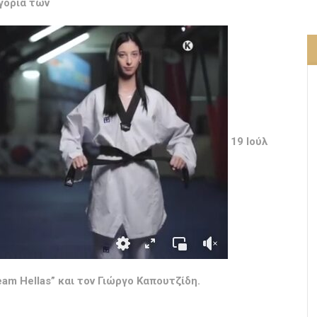
γορία των
19 Ιούλ
am Hellas” και τον Γιώργο Καπουτζίδη.