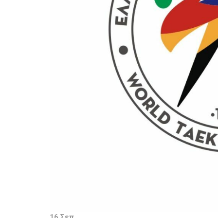
16 Σεπ