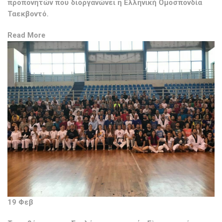
προπονητών που διοργανώνει η Ελληνική Ομοσπονδία
Ταεκβοντό.
Read More
19 Φεβ