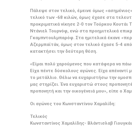
Πάλεψε στον τελικό, έμεινε όμως «ασημένιος
τελικό των -68 κιλών, όμως έχασε στα τελευτ
προκριματικά νίκησε 2-0 τον Τούρκου Κουτάι 
Ντάνιελ Τουρνόφ, ενώ στα προημιτελικά επικ
Γκαμπντουλμπαρόφ. Στα ημιτελικά έκανε «περί
Αζερμπαϊτάν, όμως στον τελικό έχασε 5-4 από
κατακτήσει την δεύτερη θέση.
«Είμαι πολύ χαρούμενος που κατάφερα να πάω 
Είχα πέντε δύσκολους αγώνες. Είχα απέναντί μ
το μετάλλιο. Θέλω να ευχαριστήσω την ομοσπο
μας στηρίζει. Ένα ευχαριστώ στους προπονητ
προπονητή και την οικογένειά μου», είπε ο Χαμ
Οι αγώνες του Κωνσταντίνου Χαμαλίδη:
Τελικός
Κωνσταντίνος Χαμαλίδης- Βλάντισλαβ Γιουγκάι