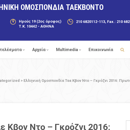
ΗΝΙΚΗ ΟΜΟΣΠΟΝΔΙΑ ΤΑΕΚΒΟΝΤΟ
Ηρούς 19 (2ος όροφος)
210 6820112-113, Fax.: 210 68
Τ.Κ. 10442 - ΑΘΗΝΑ
τελέσματα
Αρχεία
Multimedia
Επικοινωνία
ategorized
>
Ελληνική Ομοσπονδία Ταε Κβον Ντο – Γκρόζνι 2016: Πρωτ
ε Κβον Ντο – Γκρόζνι 2016: