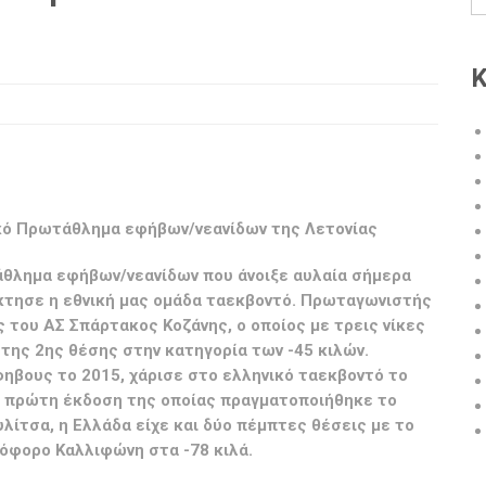
Κ
κό Πρωτάθλημα εφήβων/νεανίδων της Λετονίας
θλημα εφήβων/νεανίδων που άνοιξε αυλαία σήμερα
κτησε η εθνική μας ομάδα ταεκβοντό. Πρωταγωνιστής
 του ΑΣ Σπάρτακος Κοζάνης, ο οποίος με τρεις νίκες
της 2ης θέσης στην κατηγορία των -45 κιλών.
βους το 2015, χάρισε στο ελληνικό ταεκβοντό το
η πρώτη έκδοση της οποίας πραγματοποιήθηκε το
λίτσα, η Ελλάδα είχε και δύο πέμπτες θέσεις με το
τόφορο Καλλιφώνη στα -78 κιλά.