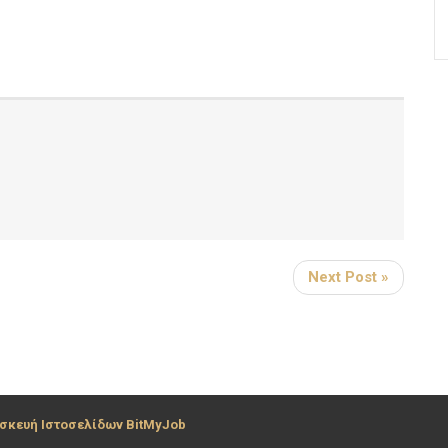
Next Post »
σκευή Ιστοσελίδων BitMyJob