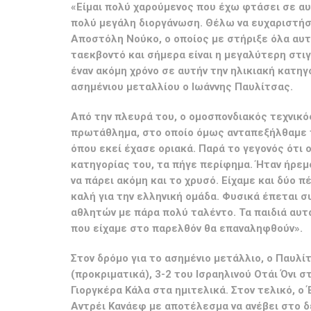
«Είμαι πολύ χαρούμενος που έχω φτάσει σε αυ
πολύ μεγάλη διοργάνωση. Θέλω να ευχαριστήσω
Αποστόλη Νούκο, ο οποίος με στήριξε όλα αυτά
ταεκβοντό και σήμερα είναι η μεγαλύτερη στιγ
έναν ακόμη χρόνο σε αυτήν την ηλικιακή κατη
ασημένιου μεταλλίου ο Ιωάννης Παυλίτσας.
Από την πλευρά του, ο ομοσπονδιακός τεχνικό
πρωτάθλημα, στο οποίο όμως ανταπεξήλθαμε π
όπου εκεί έχασε οριακά. Παρά το γεγονός ότι
κατηγορίας του, τα πήγε περίφημα. Ήταν ήρεμ
να πάρει ακόμη και το χρυσό. Είχαμε και δύο π
καλή για την ελληνική ομάδα. Φυσικά έπεται σ
αθλητών με πάρα πολύ ταλέντο. Τα παιδιά αυτά
που είχαμε στο παρελθόν θα επαναληφθούν».
Στον δρόμο για το ασημένιο μετάλλιο, ο Παυλ
(προκριματικά), 3-2 του Ισραηλινού Οτάι Όνι σ
Γιοργκέρα Κάλα στα ημιτελικά. Στον τελικό, 
Αντρέι Κανάεφ με αποτέλεσμα να ανέβει στο δ