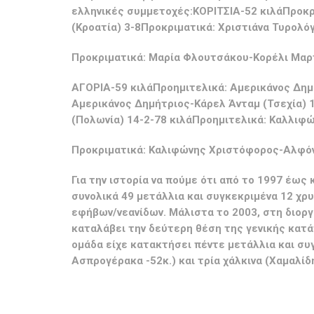
ελληνικές συμμετοχές:ΚΟΡΙΤΣΙΑ-52 κιλάΠροκρ
(Κροατία) 3-8Προκριματικά: Χριστιάνα Τυρολ
Προκριματικά: Μαρία Φλουτσάκου-Κορέλι Μαρτί
ΑΓΟΡΙΑ-59 κιλάΠροημιτελικά: Αμερικάνος Δημ
Αμερικάνος Δημήτριος-Κάρελ Άνταμ (Τσεχία) 
(Πολωνία) 14-2-78 κιλάΠροημιτελικά: Καλλιφ
Προκριματικά: Καλιφώνης Χριστόφορος-Αλφόνσ
Για την ιστορία να πούμε ότι από το 1997 έως 
συνολικά 49 μετάλλια και συγκεκριμένα 12 χρυ
εφήβων/νεανίδων. Μάλιστα το 2003, στη διοργ
καταλάβει την δεύτερη θέση της γενικής κατά
ομάδα είχε κατακτήσει πέντε μετάλλια και συ
Ασπρογέρακα -52κ.) και τρία χάλκινα (Χαμαλίδη