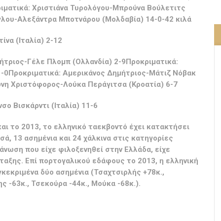
ιματικά: Χριστιάνα Τυρολόγου-Μπρούνα Βούλετιτς
όγλου-Αλεξάντρα Μποτνάρου (Μολδαβία) 14-0-42 κιλά
να (Ιταλία) 2-12
ήτριος-Γέλε Πλομπ (Ολλανδία) 2-9Προκριματικά:
1-0Προκριματικά: Αμερικάνος Δημήτριος-Μάτιζ Νόβακ
ώνη Χριστόφορος-Λούκα Περάγιτσα (Κροατία) 6-7
ο Βισκάρντι (Ιταλία) 11-6
και το 2013, το ελληνικό ταεκβοντό έχει κατακτήσει
σά, 13 ασημένια και 24 χάλκινα στις κατηγορίες
άνωση που είχε φιλοξενηθεί στην Ελλάδα, είχε
ταξης. Επί πορτογαλικού εδάφους το 2013, η ελληνική
γκεκριμένα δύο ασημένια (Τσαχτσιρλής +78κ.,
ς -63κ., Τσεκούρα -44κ., Μούκα -68κ.).