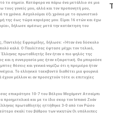
τό το σημείο. Κατάφερα να πάρω ένα μετάλλιο σε μια
 τους γονείς μου, αλλά και τον προπονητή μου,
 τα χρόνια. Ασχολούμαι έξι χρόνια με το αγωνιστικό
μή της έως τώρα καριέρας μου. Είμαι 16 ετών και έχω
γορία», δήλωσε αμέσως μετά την κατάκτηση του
ς, Παντελής Εφραιμίδης, δήλωσε: «Ήταν ένα δύσκολο
ολύ καλά. Ο Παυλίτσας έφτασε μέχρι τον τελικό,
 ο Έλληνας πρωταθλητής δεν ήταν ο πιο ψηλός της
ος και η συνεργασία μας ήταν εξαιρετική. Θα μπορούσε
έμπτες θέσεις και γενικά νομίζω ότι η πρεμιέρα ήταν
υνέχεια. Το ελληνικό ταεκβοντό διαθέτει μια φουρνιά
 έχουν μέλλον κι αν προσεχτούν τότε οι επιτυχίες
ίτσας επικράτησε 10-7 του Βέλγου Μοχάμεντ Ατσαίμπι
τα προημιτελικά και με το ίδιο σκορ τον Ισπανό Ζοάν
ο Έλληνας πρωταθλητής ηττήθηκε 3-0 από τον Ρώσο
εύτερο σκαλί του βάθρου των νικητών.Οι υπόλοιπες