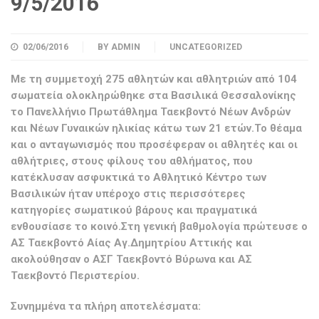
9/5/2016
02/06/2016
BY
ADMIN
UNCATEGORIZED
Με τη συμμετοχή 275 αθλητών και αθλητριών από 104
σωματεία ολοκληρώθηκε στα Βασιλικά Θεσσαλονίκης
το Πανελλήνιο Πρωτάθλημα Ταεκβοντό Νέων Ανδρών
και Νέων Γυναικών ηλικίας κάτω των 21 ετών.Το θέαμα
και ο ανταγωνισμός που προσέφεραν οι αθλητές και οι
αθλήτριες, στους φίλους του αθλήματος, που
κατέκλυσαν ασφυκτικά το Αθλητικό Κέντρο των
Βασιλικών ήταν υπέροχο στις περισσότερες
κατηγορίες σωματικού βάρους και πραγματικά
ενθουσίασε το κοινό.Στη γενική βαθμολογία πρώτευσε ο
ΑΣ Ταεκβοντό Αίας Αγ.Δημητρίου Αττικής και
ακολούθησαν ο ΑΣΓ Ταεκβοντό Βύρωνα και ΑΣ
Ταεκβοντό Περιστερίου.
Συνημμένα τα πλήρη αποτελέσματα: