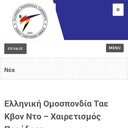
MENU
ΕΙΣΟΔΟΣ
Νέα
Ελληνική Ομοσπονδία Ταε
Κβον Ντο – Χαιρετισμός