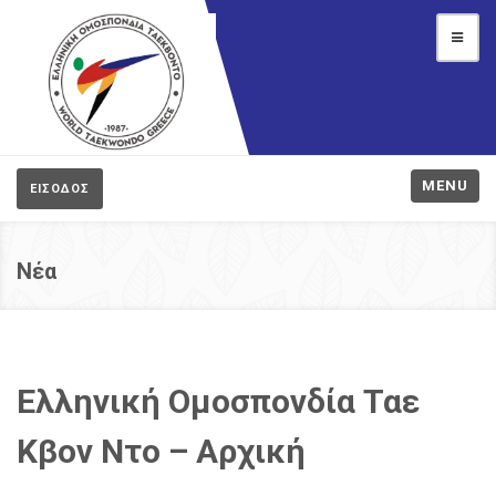
MENU
ΕΙΣΟΔΟΣ
Νέα
Ελληνική Ομοσπονδία Ταε
Κβον Ντο – Aρχική