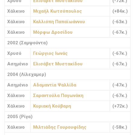
Χρυσό
Ελισάβετ Μυστακίδου
(-72κ.)
Χάλκινο
Μιχαήλ Κωτσόπουλος
(+84κ.)
Χάλκινο
Καλλιόπη Παπαϊωάννου
(-63κ.)
Χάλκινο
Μόρφω Δροσίδου
(-67κ.)
2002 (Σαμψούντα)
Χρυσό
Γεώργιος Ιωνάς
(-67κ.)
Ασημένιο
Ελισάβετ Μυστακίδου
(-67κ.)
2004 (Λίλεχαμερ)
Ασημένιο
Αδαμαντία Ψαλλίδα
(-47κ.)
Χάλκινο
Σαραντούλα Παγωνάκη
(-67κ.)
Χάλκινο
Κυριακή Κούβαρη
(+72κ.)
2005 (Ρίγα)
Χάλκινο
Μιλτιάδης Γουρουφίδης
(-58κ.)