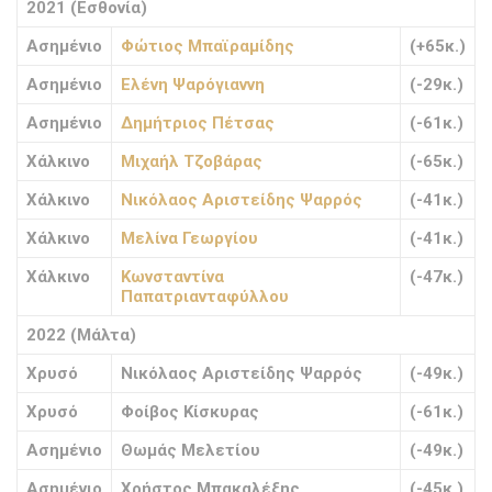
2021 (Εσθονία)
Ασημένιο
Φώτιος Μπαϊραμίδης
(+65κ.)
Ασημένιο
Ελένη Ψαρόγιαννη
(-29κ.)
Ασημένιο
Δημήτριος Πέτσας
(-61κ.)
Χάλκινο
Μιχαήλ Τζοβάρας
(-65κ.)
Χάλκινο
Νικόλαος Αριστείδης Ψαρρός
(-41κ.)
Χάλκινο
Μελίνα Γεωργίου
(-41κ.)
Χάλκινο
Κωνσταντίνα
(-47κ.)
Παπατριανταφύλλου
2022 (Μάλτα)
Χρυσό
Νικόλαος Αριστείδης Ψαρρός
(-49κ.)
Χρυσό
Φοίβος Κίσκυρας
(-61κ.)
Ασημένιο
Θωμάς Μελετίου
(-49κ.)
Ασημένιο
Χρήστος Μπακαλέξης
(-45κ.)