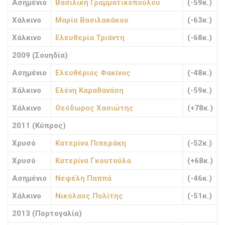
Ασημένιο
Βασιλική Γραμματικοπούλου
(-59κ.)
Χάλκινο
Μαρία Βασιλακάκου
(-63κ.)
Χάλκινο
Ελευθερία Τριάντη
(-68κ.)
2009 (Σουηδία)
Ασημένιο
Ελευθέριος Φακίνος
(-48κ.)
Χάλκινο
Ελένη Καραθανάση
(-59κ.)
Χάλκινο
Θεόδωρος Χασιώτης
(+78κ.)
2011 (Κύπρος)
Χρυσό
Κατερίνα Πιπεράκη
(-52κ.)
Χρυσό
Κατερίνα Γκουτούλα
(+68κ.)
Ασημένιο
Νεφέλη Παππά
(-46κ.)
Χάλκινο
Νικόλαος Πολίτης
(-51κ.)
2013 (Πορτογαλία)