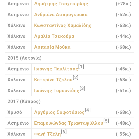
Ασημένιο
Δημήτρης Τσαχτσιρλής
(+78κ.)
Ασημένιο
Ανδριάνα Ασπρογέρακα
(-52κ.)
Χάλκινο
Κωνσταντίνος Χαμαλίδης
(-63κ.)
Χάλκινο
Αμαλία Τσεκούρα
(-44κ.)
Χάλκινο
Ασπασία Μούκα
(-68κ.)
2015 (Λετονία)
[1]
Ασημένιο
Ιωάννης Παυλίτσας
(-45κ.)
[2]
Χάλκινο
Κατερίνα Τζέλου
(-68κ.)
[3]
Χάλκινο
Ιωάννης Τορουνίδης
(-51κ.)
2017 (Κύπρος)
[4]
Χρυσό
Αργύριος Σοφοτάσιος
(-68κ.)
[5]
Ασημένιο
Επαμεινώνδας Τριανταφύλλου
(-48κ.)
[6]
Χάλκινο
Φανή Τζέλη
(-55κ.)