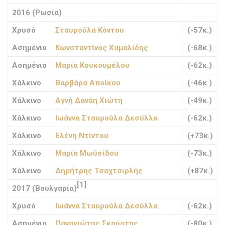
2016 (Ρωσία)
Χρυσό
Σταυρούλα Κόντου
(-57κ.)
Ασημένιο
Κωνσταντίνος Χαμαλίδης
(-68κ.)
Ασημένιο
Μαρία Κουκουμέλου
(-62κ.)
Χάλκινο
Βαρβάρα Αποίκου
(-46κ.)
Χάλκινο
Αγνή Δανάη Χιώτη
(-49κ.)
Χάλκινο
Ιωάννα Σταυρούλα Δεσύλλα
(-62κ.)
Χάλκινο
Ελένη Ντίντου
(+73κ.)
Χάλκινο
Μαρία Μωϋσίδου
(-73κ.)
Χάλκινο
Δημήτρης Τσαχτσιρλής
(+87κ.)
[1]
2017 (Βουλγαρία)
Χρυσό
Ιωάννα Σταυρούλα Δεσύλλα
(-62κ.)
Ασημένιο
Παναγιώτης Σκούρτης
(-80κ.)