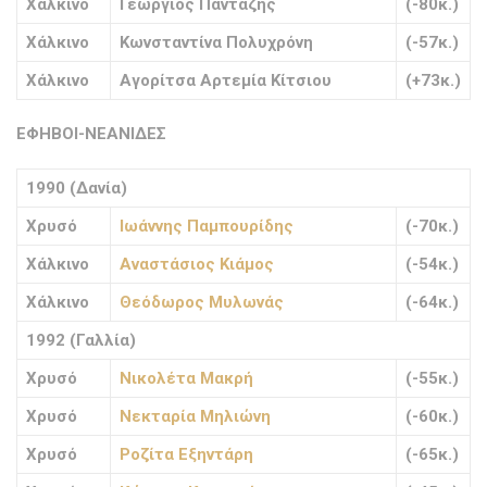
Χάλκινο
Γεώργιος Πανταζής
(-80κ.)
Χάλκινο
Κωνσταντίνα Πολυχρόνη
(-57κ.)
Χάλκινο
Αγορίτσα Αρτεμία Κίτσιου
(+73κ.)
ΕΦΗΒΟΙ-ΝΕΑΝΙΔΕΣ
1990 (Δανία)
Χρυσό
Ιωάννης Παμπουρίδης
(-70κ.)
Χάλκινο
Αναστάσιος Κιάμος
(-54κ.)
Χάλκινο
Θεόδωρος Μυλωνάς
(-64κ.)
1992 (Γαλλία)
Χρυσό
Νικολέτα Μακρή
(-55κ.)
Χρυσό
Νεκταρία Μηλιώνη
(-60κ.)
Χρυσό
Ροζίτα Εξηντάρη
(-65κ.)