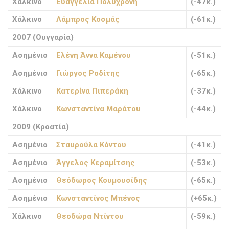
Χάλκινο
Ευαγγελία Πολυχρόνη
(-47κ.)
Χάλκινο
Λάμπρος Κοσμάς
(-61κ.)
2007 (Ουγγαρία)
Ασημένιο
Ελένη Άννα Καμένου
(-51κ.)
Ασημένιο
Γιώργος Ροδίτης
(-65κ.)
Χάλκινο
Κατερίνα Πιπεράκη
(-37κ.)
Χάλκινο
Κωνσταντίνα Μαράτου
(-44κ.)
2009 (Κροατία)
Ασημένιο
Σταυρούλα Κόντου
(-41κ.)
Ασημένιο
Άγγελος Κεραμίτσης
(-53κ.)
Ασημένιο
Θεόδωρος Κουμουσίδης
(-65κ.)
Ασημένιο
Κωνσταντίνος Μπένος
(+65κ.)
Χάλκινο
Θεοδώρα Ντίντου
(-59κ.)