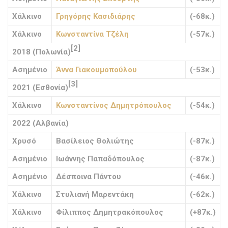
Χάλκινο
Γρηγόρης Κασιδιάρης
(-68κ.)
Χάλκινο
Κωνσταντίνα Τζέλη
(-57κ.)
[2]
2018 (Πολωνία)
Ασημένιο
Άννα Γιακουμοπούλου
(-53κ.)
[3]
2021 (Εσθονία)
Χάλκινο
Κωνσταντίνος Δημητρόπουλος
(-54κ.)
2022 (Αλβανία)
Χρυσό
Βασίλειος Θολιώτης
(-87κ.)
Ασημένιο
Ιωάννης Παπαδόπουλος
(-87κ.)
Ασημένιο
Δέσποινα Πάντου
(-46κ.)
Χάλκινο
Στυλιανή Μαρεντάκη
(-62κ.)
Χάλκινο
Φίλιππος Δημητρακόπουλος
(+87κ.)