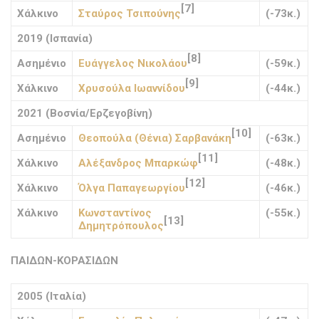
[7]
Χάλκινο
Σταύρος Τσιπούνης
(-73κ.)
2019 (Ισπανία)
[8]
Ασημένιο
Ευάγγελος Νικολάου
(-59κ.)
[9]
Χάλκινο
Χρυσούλα Ιωαννίδου
(-44κ.)
2021 (Βοσνία/Ερζεγοβίνη)
[10]
Ασημένιο
Θεοπούλα (Θένια) Σαρβανάκη
(-63κ.)
[11]
Χάλκινο
Αλέξανδρος Μπαρκώφ
(-48κ.)
[12]
Χάλκινο
Όλγα Παπαγεωργίου
(-46κ.)
Χάλκινο
Κωνσταντίνος
(-55κ.)
[13]
Δημητρόπουλος
ΠΑΙΔΩΝ-ΚΟΡΑΣΙΔΩΝ
2005 (Ιταλία)