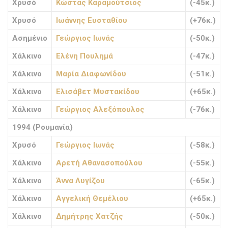
Χρυσό
Κώστας Καραμούτσιος
(-45κ.)
Χρυσό
Ιωάννης Ευσταθίου
(+76κ.)
Ασημένιο
Γεώργιος Ιωνάς
(-50κ.)
Χάλκινο
Ελένη Πουλημά
(-47κ.)
Χάλκινο
Μαρία Διαφωνίδου
(-51κ.)
Χάλκινο
Ελισάβετ Μυστακίδου
(+65κ.)
Χάλκινο
Γεώργιος Αλεξόπουλος
(-76κ.)
1994 (Ρουμανία)
Χρυσό
Γεώργιος Ιωνάς
(-58κ.)
Χάλκινο
Αρετή Αθανασοπούλου
(-55κ.)
Χάλκινο
Άννα Λυγίζου
(-65κ.)
Χάλκινο
Αγγελική Θεμέλιου
(+65κ.)
Χάλκινο
Δημήτρης Χατζής
(-50κ.)