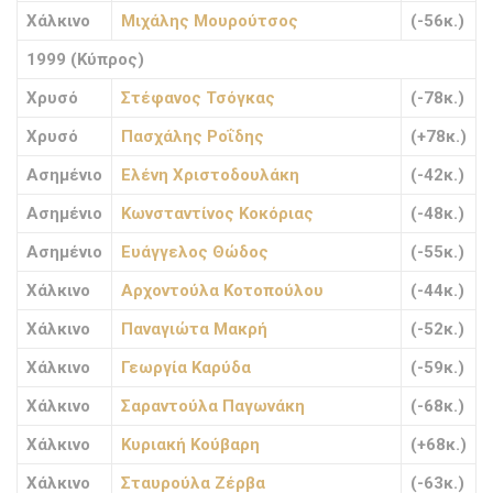
Χάλκινο
Μιχάλης Μουρούτσος
(-56κ.)
1999 (Κύπρος)
Χρυσό
Στέφανος Τσόγκας
(-78κ.)
Χρυσό
Πασχάλης Ροΐδης
(+78κ.)
Ασημένιο
Ελένη Χριστοδουλάκη
(-42κ.)
Ασημένιο
Κωνσταντίνος Κοκόριας
(-48κ.)
Ασημένιο
Ευάγγελος Θώδος
(-55κ.)
Χάλκινο
Αρχοντούλα Κοτοπούλου
(-44κ.)
Χάλκινο
Παναγιώτα Μακρή
(-52κ.)
Χάλκινο
Γεωργία Καρύδα
(-59κ.)
Χάλκινο
Σαραντούλα Παγωνάκη
(-68κ.)
Χάλκινο
Κυριακή Κούβαρη
(+68κ.)
Χάλκινο
Σταυρούλα Ζέρβα
(-63κ.)