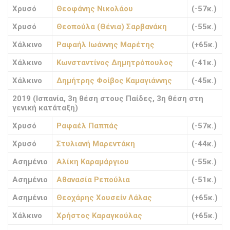
Χρυσό
Θεοφάνης Νικολάου
(-57κ.)
Χρυσό
Θεοπούλα (Θένια) Σαρβανάκη
(-55κ.)
Χάλκινο
Ραφαήλ Ιωάννης Μαρέτης
(+65κ.)
Χάλκινο
Κωνσταντίνος Δημητρόπουλος
(-41κ.)
Χάλκινο
Δημήτρης Φοίβος Καμαγιάννης
(-45κ.)
2019 (Ισπανία, 3η θέση στους Παίδες, 3η θέση στη
γενική κατάταξη)
Χρυσό
Ραφαέλ Παππάς
(-57κ.)
Χρυσό
Στυλιανή Μαρεντάκη
(-44κ.)
Ασημένιο
Αλίκη Καραμάργιου
(-55κ.)
Ασημένιο
Αθανασία Ρεπούλια
(-51κ.)
Ασημένιο
Θεοχάρης Χουσείν Λάλας
(+65κ.)
Χάλκινο
Χρήστος Καραγκούλας
(+65κ.)