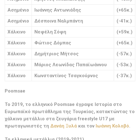
Ασημένιο
Ιωάννης Αντωνιάδης
(+65κ.)
Ασημένιο
Δέσποινα Ναλμπάντη
(-41κ.)
Χάλκινο
Νεφέλη Σόφη
(+59κ.)
Χάλκινο
Φώτιος Δόμπας
(+65κ.)
Χάλκινο
Δημήτριος Μήτσος
(-57κ.)
Χάλκινο
Μάριος Λεωνίδας Παπαϊωάννου
(-53κ.)
Χάλκινο
Κωνσταντίνος Τσαγκούρνος
(-37κ.)
Poomsae
Το 2019, το ελληνικό Poomsae έγραψε Ιστορία στο
Ευρωπαϊκό πρωτάθλημα της Τουρκίας, κατακτώντας το
χάλκινο μετάλλιο στα ζευγάρια freestyle U17 με
πρωταγωνιστές τη
Δανάη Ξυλά
και τον
Ιωάννη Κολοβό
.
Τα ελληνικά μετάλλια (2019-2021)