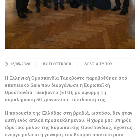
15/05/2026
BY
ELOTTKDGR
ΔΕΛΤΊΑ ΤΎΠΟΥ
Η Ελληνική Ομοσπονδία Ταεκβοντο παραβρέθηκε στο
επετειακό Gala που διοργάνωσε η Ευρωπαϊκή
Ομοσπονδία Ταεκβοντο (ETU), με αφορμή τη
συμπλήρωση 50 χρόνων από την ίδρυσή της.
Η παρουσία της Ελλάδας στη βραδιά, ωστόσο, δεν ήταν
αυτή ενός απλού προσκεκλημένου. Η χώρα μας υπήρξε
ιδρυτικό μέλος της Ευρωπαϊκής Ομοσπονδίας, έχοντας
ενεργό ρόλο στη γέννηση του θεσμού πριν από μισό