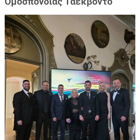
Ομοσπονδίας Ταεκβοντο