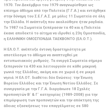
1970. Τον Δεκέμβριο του 1979 αναγνωρίσθηκε ως
επίσημο άθλημα από την Πολιτεία (Γ.Γ.Α.) και εντάχθηκε
στην δύναμη του Σ.Ε.Γ.Α.Σ. με μόλις 11 Σωματεία σε όλη
την Ελλάδα. Η ανάπτυξη που ακολούθησε ήταν ραγδαία.
Το 1987 τα Σωματεία ξεπέρασαν τα 40 και η Πολιτεία
έκανε αποδεκτό το αίτημα να ιδρυθεί η 23η Ομοσπονδία,
η ΕΛΛΗΝΙΚΗ ΟΜΟΣΠΟΝΔΙΑ ΤΑΕΚΒΟΝΤΟ (ΕΛ.Ο.Τ.).
Η ΕΛ.Ο.Τ. ανέπτυξε έντονη δραστηριότητα με
αποτέλεσμα το άθλημα να αναπτυχθεί με
εντυπωσιακούς ρυθμούς. Τα ενεργά Σωματεία σήμερα
ξεπερνούν τα 430 και λειτουργούν σε κάθε μακρινή
γωνιά της Ελλάδας, ακόμη και σε χωριά ή σε μικρά
νησιά. Η ΕΛ.ΟΤ. διαθέτει δύο Ενώσεις: την Ένωση
Βορείου Ελλάδος και την Ένωση Νοτίου Ελλάδος. Σε
συνεργασία με την Γ.Γ.Α. διοργάνωσε 18 Σχολές
προπονητών Β΄ & Γ΄ κατηγορίας (1989-2008) για την
επιμόρφωση των προπονητών και την απόκτηση της
άδειας εξασκήσεως του επαγγέλματος σε 580