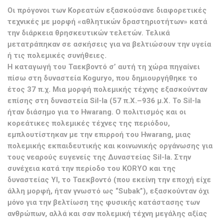
Οι πρόγονοι των Κορεατών εξασκούσανε διαφορετικές
τεχνικές με μορφή «αθλητικών δραστηριοτήτων» κατά
την διάρκεια θρησκευτικών τελετών. Τελικά
μετατράπηκαν σε ασκήσεις για να βελτιώσουν την υγεία
ή τις πολεμικές συνήθειες.
Η καταγωγή του Ταεκβοντό σ’ αυτή τη χώρα πηγαίνει
πίσω στη δυναστεία Koguryo, που δημιουργήθηκε το
έτος 37 π.χ. Μια μορφή πολεμικής τέχνης εξασκούνταν
επίσης στη δυναστεία Sil-la (57 π.Χ.–936 μ.Χ. To Sil-la
ήταν διάσημο για το Hwarang. Ο πολιτισμός και οι
κορεάτικες πολεμικές τέχνες της περιόδου,
εμπλουτίστηκαν με την επιρροή του Hwarang, μιας
πολεμικής εκπαιδευτικής και κοινωνικής οργάνωσης για
τους νεαρούς ευγενείς της Δυναστείας Sil-la. Στην
συνέχεια κατά την περίοδο του KORYO και της
δυναστείας YI, το Ταεκβοντό (που εκείνη την εποχή είχε
άλλη μορφή, ήταν γνωστό ως “Subak”), εξασκούνταν όχι
μόνο για την βελτίωση της φυσικής κατάστασης των
ανθρώπων, αλλά και σαν πολεμική τέχνη μεγάλης αξίας