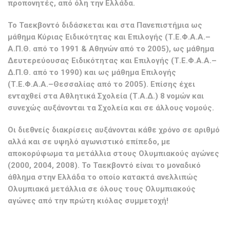
προπονητές, από όλη την Ελλάδα.
Το Ταεκβοντό διδάσκεται και στα Πανεπιστήμια ως
μάθημα Κύριας Ειδικότητας και Επιλογής (Τ.Ε.Φ.Α.Α.–
Α.Π.Θ. από το 1991 & Αθηνών από το 2005), ως μάθημα
Δευτερεύουσας Ειδικότητας και Επιλογής (Τ.Ε.Φ.Α.Α.–
Δ.Π.Θ. από το 1990) και ως μάθημα Επιλογής
(Τ.Ε.Φ.Α.Α.–Θεσσαλίας από το 2005). Επίσης έχει
ενταχθεί στα Αθλητικά Σχολεία (Τ.Α.Δ.) 8 νομών και
συνεχώς αυξάνονται τα Σχολεία και σε άλλους νομούς.
Οι διεθνείς διακρίσεις αυξάνονται κάθε χρόνο σε αριθμό
αλλά και σε υψηλό αγωνιστικό επίπεδο, με
αποκορύφωμα τα μετάλλια στους Ολυμπιακούς αγώνες
(2000, 2004, 2008). Το Ταεκβοντό είναι το μοναδικό
άθλημα στην Ελλάδα το οποίο κατακτά ανελλιπώς
Ολυμπιακά μετάλλια σε όλους τους Ολυμπιακούς
αγώνες από την πρώτη κιόλας συμμετοχή!