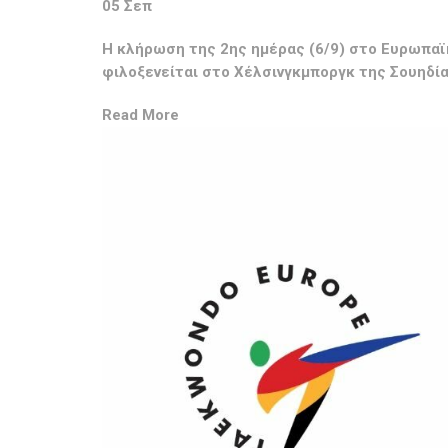
05 Σεπ
Η κλήρωση της 2ης ημέρας (6/9) στο Ευρωπα
φιλοξενείται στο Χέλσινγκμποργκ της Σουηδί
Read More