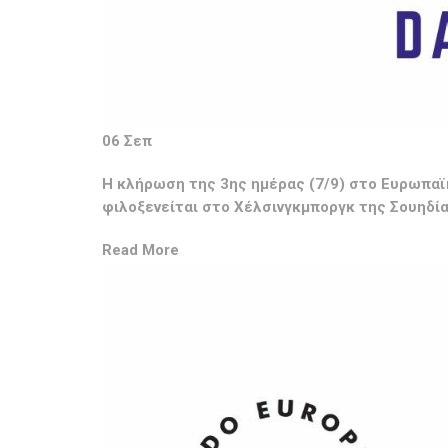
06 Σεπ
Η κλήρωση της 3ης ημέρας (7/9) στο Ευρωπα
φιλοξενείται στο Χέλσινγκμποργκ της Σουηδί
Read More