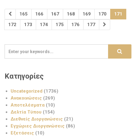
165
166
167
168
169
170
171
172
173
174
175
176
177
Κατηγορίες
Uncategorized
(1736)
Ανακοινώσεις
(269)
Αποτελέσματα
(10)
Δελτία Τύπου
(154)
Διεθνείς Διοργανώσεις
(21)
Εγχώριες Διοργανώσεις
(86)
Εξετάσεις
(10)