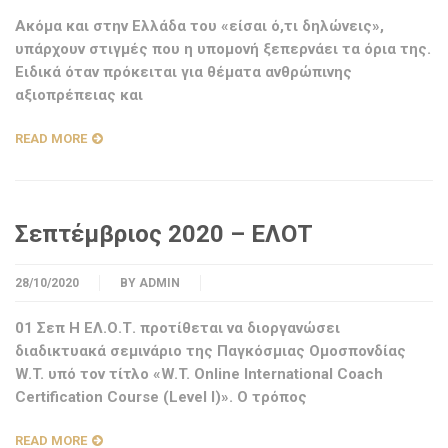
Ακόμα και στην Ελλάδα του «είσαι ό,τι δηλώνεις»,
υπάρχουν στιγμές που η υπομονή ξεπερνάει τα όρια της.
Ειδικά όταν πρόκειται για θέματα ανθρώπινης
αξιοπρέπειας και
READ MORE
Σεπτέμβριος 2020 – ΕΛΟΤ
28/10/2020
BY
ADMIN
01 Σεπ Η ΕΛ.Ο.Τ. προτίθεται να διοργανώσει
διαδικτυακά σεμινάριο της Παγκόσμιας Ομοσπονδίας
W.T. υπό τον τίτλο «W.T. Online International Coach
Certification Course (Level I)». Ο τρόπος
READ MORE