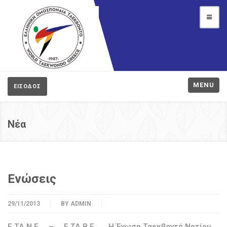
MENU
ΕΙΣΟΔΟΣ
Νέα
Ενώσεις
29/11/2013
BY
ADMIN
Ε.ΤΑ.Ν.Ε. – Ε.ΤΑ.Β.Ε. Η Ένωση Ταεκβοντό Νοτίου