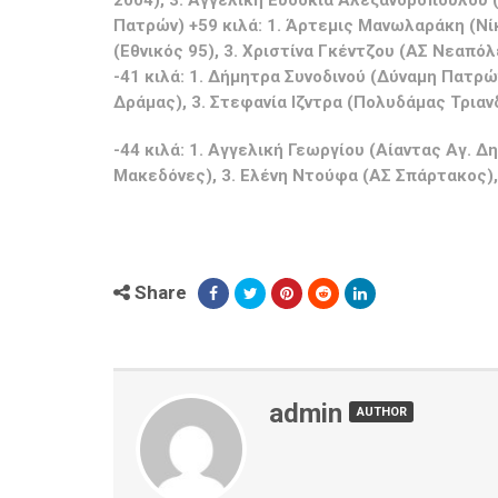
2004), 3. Αγγελική Ευδοκία Αλεξανδροπούλου (
Πατρών) +59 κιλά: 1. Άρτεμις Μανωλαράκη (Νί
(Εθνικός 95), 3. Χριστίνα Γκέντζου (ΑΣ Νεαπ
-41 κιλά: 1. Δήμητρα Συνοδινού (Δύναμη Πατρ
Δράμας), 3. Στεφανία Ιζντρα (Πολυδάμας Τρια
-44 κιλά: 1. Αγγελική Γεωργίου (Αίαντας Αγ. Δ
Μακεδόνες), 3. Ελένη Ντούφα (ΑΣ Σπάρτακος),
Share
admin
AUTHOR