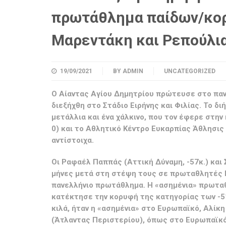
πρωτάθλημα παίδων/κορ
Μαρεντάκη και Ρεπούλι
19/09/2021
BY
ADMIN
UNCATEGORIZED
Ο Αίαντας Αγίου Δημητρίου πρώτευσε στο πα
διεξήχθη στο Στάδιο Ειρήνης και Φιλίας. Το 
μετάλλια και ένα χάλκινο, που τον έφερε στην
0) και το Αθλητικό Κέντρο Ευκαρπίας Άθλησις 
αντίστοιχα.
Οι Ραφαέλ Παππάς (Αττική Δύναμη, -57κ.) και 
μήνες μετά στη στέψη τους σε πρωταθλητές 
πανελλήνιο πρωτάθλημα. Η «ασημένια» πρωτα
κατέκτησε την κορυφή της κατηγορίας των -51
κιλά, ήταν η «ασημένια» στο Ευρωπαϊκό, Αλίκ
(Άτλαντας Περιστερίου), όπως στο Ευρωπαϊκό,