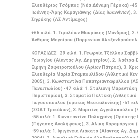
Ελευθέριος Τσόμπος (Νέα Δύναμη Γέρακα) -45 κ
Ιωάννης-Άρης Καμαγιάννης (Δίας Ιωαννίνων), 
Σηφάκης (ΑΣ Αντίμαχος)
+65 κιλά: 1. Τιμολέων Μαυράκης (Μάνδρας), 2.
Άνθιμος Μαγείρου (Παρμενίων Αλεξανδρούπολη
ΚΟΡΑΣΙΔΕΣ -29 κιλά: 1. Γεωργία Τζέλλου Σαββί
Γεωργίου (Αίαντας Αγ. Δημητρίου), 2. Ιλαέιρ
Ειρήνη Ζαφειροπούλου (Αρίων Πάτρας), 3. Χρισ
Ελευθερία Μαρία Σταμπουλίδου (Αθλητικό Κέντ
2005), 3. Κωνσταντίνα Παπατριανταφύλλου (Α
Παναιτωλίου) -47 κιλά: 1. Στυλιανή Μαρεντάκη
Περιστερίου), 3. Σταματία Πελτέκη (Αθλητικό
Γωγοσοπούλου (ερσέας Θεσσαλονίκης) -51 κιλά
(ΣΟΑΤ Τρικάλων), 3. Μαριτίνη Αγγελοπούλου (
-55 κιλά: 1. Κωνσταντίνα Πολυχρόνη (Ορέστης
(Πήγασος Αναλήψεως), 3. Αλίκη Καραμάργιου (
-59 κιλά: 1. Ιφιγένεια Λιάκατα (Αίαντας Αγ. Δ