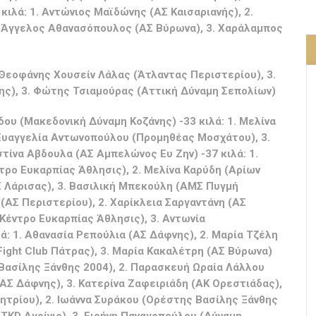
ιλά: 1. Αντώνιος Μαϊδώνης (ΑΣ Καισαριανής), 2.
3. Άγγελος Αθανασόπουλος (ΑΣ Βύρωνα), 3. Χαράλαμπος
 Θεοφάνης Χουσείν Λάλας (Άτλαντας Περιστερίου), 3.
ς), 3. Φώτης Τσιαμούρας (Αττική Δύναμη Σεπολίων)
δου (Μακεδονική Δύναμη Κοζάνης) -33 κιλά: 1. Μελίνα
α-Ευαγγελία Αντωνοπούλου (Προμηθέας Μοσχάτου), 3.
τίνα Αβδουλα (ΑΣ Αμπελώνος Ευ Ζην) -37 κιλά: 1.
ρο Ευκαρπίας Άθλησις), 2. Μελίνα Καρύδη (Αρίων
Σ Λάρισας), 3. Βασιλική Μπεκούλη (ΑΜΣ Πυγμή
 (ΑΣ Περιστερίου), 2. Χαρίκλεια Σαργαντάνη (ΑΣ
 Κέντρο Ευκαρπίας Άθλησις), 3. Αντωνία
: 1. Αθανασία Ρεπούλια (ΑΣ Δάφνης), 2. Μαρία Τζέλη
Fight Club Πάτρας), 3. Μαρία Κακαλέτρη (ΑΣ Βύρωνα)
 Βασίλης Ξάνθης 2004), 2. Παρασκευή Ωραία Λάλλου
ΑΣ Δάφνης), 3. Κατερίνα Ζαφειριάδη (ΑΚ Ορεστιάδας),
ημητρίου), 2. Ιωάννα Συράκου (Ορέστης Βασίλης Ξάνθης