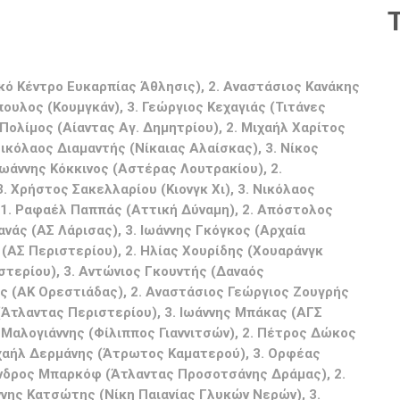
ικό Κέντρο Ευκαρπίας Άθλησις), 2. Αναστάσιος Κανάκης
ουλος (Κουμγκάν), 3. Γεώργιος Κεχαγιάς (Τιτάνες
Πολίμος (Αίαντας Αγ. Δημητρίου), 2. Μιχαήλ Χαρίτος
ικόλαος Διαμαντής (Νίκαιας Αλαίσκας), 3. Νίκος
Ιωάννης Κόκκινος (Αστέρας Λουτρακίου), 2.
 Χρήστος Σακελλαρίου (Κιονγκ Χι), 3. Νικόλαος
: 1. Ραφαέλ Παππάς (Αττική Δύναμη), 2. Απόστολος
νάς (ΑΣ Λάρισας), 3. Ιωάννης Γκόγκος (Αρχαία
ς (ΑΣ Περιστερίου), 2. Ηλίας Χουρίδης (Χουαράνγκ
στερίου), 3. Αντώνιος Γκουντής (Δαναός
ης (ΑΚ Ορεστιάδας), 2. Αναστάσιος Γεώργιος Ζουγρής
(Άτλαντας Περιστερίου), 3. Ιωάννης Μπάκας (ΑΓΣ
 Μαλογιάννης (Φίλιππος Γιαννιτσών), 2. Πέτρος Δώκος
ιχαήλ Δερμάνης (Άτρωτος Καματερού), 3. Ορφέας
έξανδρος Μπαρκόφ (Άτλαντας Προσοτσάνης Δράμας), 2.
άννης Κατσώτης (Νίκη Παιανίας Γλυκών Νερών), 3.