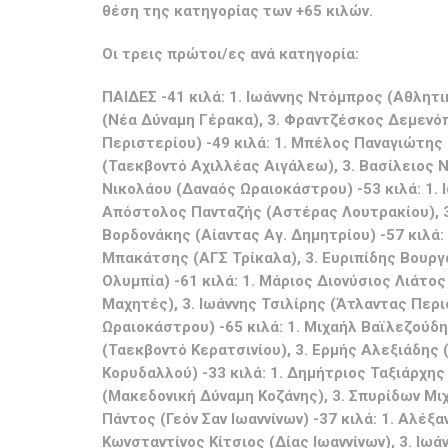
θέση της κατηγορίας των +65 κιλών.
Οι τρεις πρώτοι/ες ανά κατηγορία:
ΠΑΙΔΕΣ -41 κιλά: 1. Ιωάννης Ντόμπρος (Αθλητ
(Νέα Δύναμη Γέρακα), 3. Φραντζέσκος Δεμενόπ
Περιστερίου) -49 κιλά: 1. Μπέλος Παναγιώτης 
(Ταεκβοντό Αχιλλέας Αιγάλεω), 3. Βασίλειος Ν
Νικολάου (Δαναός Ωραιοκάστρου) -53 κιλά: 1. 
Απόστολος Πανταζής (Αστέρας Λουτρακίου), 3.
Βορδονάκης (Αίαντας Αγ. Δημητρίου) -57 κιλά
Μπακάτσης (ΑΓΣ Τρίκαλα), 3. Ευριπίδης Βουργα
Ολυμπία) -61 κιλά: 1. Μάριος Διονύσιος Λιάτο
Μαχητές), 3. Ιωάννης Τσιλίρης (Άτλαντας Περι
Ωραιοκάστρου) -65 κιλά: 1. Μιχαήλ Βαϊλεζούδ
(Ταεκβοντό Κερατσινίου), 3. Ερμής Αλεξιάδης 
Κορυδαλλού) -33 κιλά: 1. Δημήτριος Ταξιάρχης
(Μακεδονική Δύναμη Κοζάνης), 3. Σπυρίδων Μ
Πάντος (Γεόν Σαν Ιωαννίνων) -37 κιλά: 1. Αλ
Κωνσταντίνος Κίτσιος (Δίας Ιωαννίνων), 3. Ιω