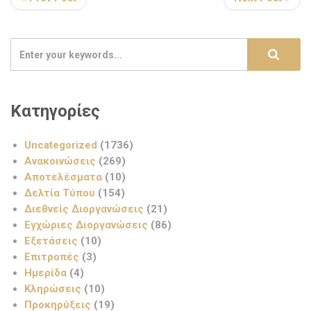
Κατηγορίες
Uncategorized
(1736)
Ανακοινώσεις
(269)
Αποτελέσματα
(10)
Δελτία Τύπου
(154)
Διεθνείς Διοργανώσεις
(21)
Εγχώριες Διοργανώσεις
(86)
Εξετάσεις
(10)
Επιτροπές
(3)
Ημερίδα
(4)
Κληρώσεις
(10)
Προκηρύξεις
(19)