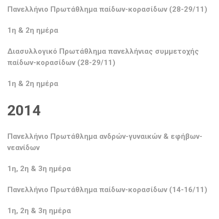
Πανελλήνιο Πρωτάθλημα παίδων-κορασίδων (28-29/11)
1η & 2η ημέρα
Διασυλλογικό Πρωτάθλημα πανελλήνιας συμμετοχής
παίδων-κορασίδων (28-29/11)
1η & 2η ημέρα
2014
Πανελλήνιο Πρωτάθλημα ανδρών-γυναικών & εφήβων-
νεανίδων
1η, 2η & 3η ημέρα
Πανελλήνιο Πρωτάθλημα παίδων-κορασίδων (14-16/11)
1η, 2η & 3η ημέρα