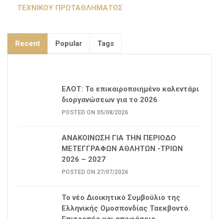
ΤΕΧΝΙΚΟΥ ΠΡΩΤΑΘΛΗΜΑΤΟΣ
Recent
Popular
Tags
ΕΛΟΤ: Το επικαιροποιημένο καλεντάρι
διοργανώσεων για το 2026
POSTED ON 05/08/2026
ΑΝΑΚΟΙΝΩΣΗ ΓΙΑ ΤΗΝ ΠΕΡΙΟΔΟ
ΜΕΤΕΓΓΡΑΦΩΝ ΑΘΛΗΤΩΝ -ΤΡΙΩΝ
2026 – 2027
POSTED ON 27/07/2026
Το νέο Διοικητικό Συμβούλιο της
Ελληνικής Ομοσπονδίας Ταεκβοντό.