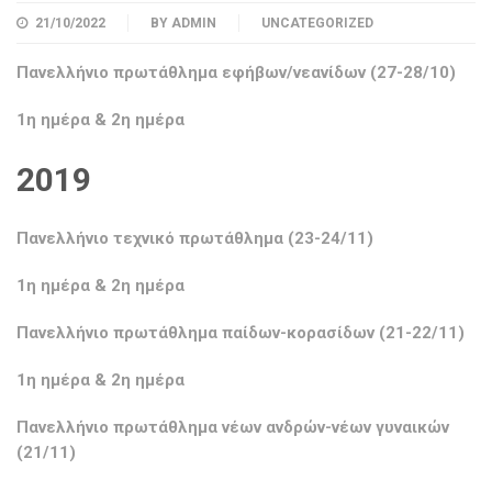
21/10/2022
BY
ADMIN
UNCATEGORIZED
Πανελλήνιο πρωτάθλημα εφήβων/νεανίδων (27-28/10)
1η ημέρα
&
2η ημέρα
2019
Πανελλήνιο τεχνικό πρωτάθλημα (23-24/11)
1η ημέρα &
2η ημέρα
Πανελλήνιο πρωτάθλημα παίδων-κορασίδων (21-22/11)
1η ημέρα
&
2η ημέρα
Πανελλήνιο πρωτάθλημα νέων ανδρών-νέων γυναικών
(21/11)