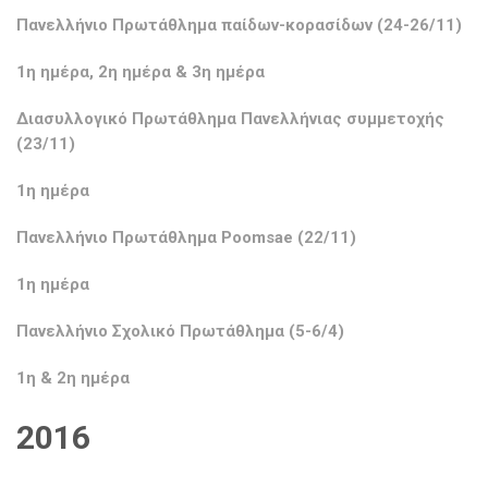
Πανελλήνιο Πρωτάθλημα παίδων-κορασίδων (24-26/11)
1η ημέρα, 2η ημέρα & 3η ημέρα
Διασυλλογικό Πρωτάθλημα Πανελλήνιας συμμετοχής
(23/11)
1η ημέρα
Πανελλήνιο Πρωτάθλημα Poomsae (22/11)
1η ημέρα
Πανελλήνιο Σχολικό Πρωτάθλημα (5-6/4)
1η & 2η ημέρα
2016