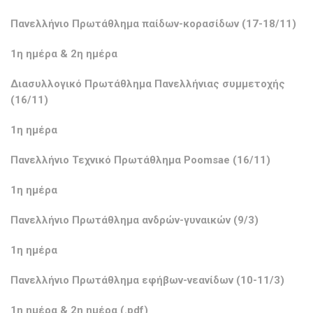
Πανελλήνιο Πρωτάθλημα παίδων-κορασίδων (17-18/11)
1η ημέρα & 2η ημέρα
Διασυλλογικό Πρωτάθλημα Πανελλήνιας συμμετοχής
(16/11)
1η ημέρα
Πανελλήνιο Τεχνικό Πρωτάθλημα Poomsae (16/11)
1η ημέρα
Πανελλήνιο Πρωτάθλημα ανδρών-γυναικών (9/3)
1η ημέρα
Πανελλήνιο Πρωτάθλημα εφήβων-νεανίδων (10-11/3)
1η ημέρα & 2η ημέρα (.pdf)