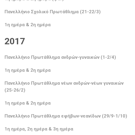
Πανελλήνιο Σχολικό Πρωτάθλημα (21-22/3)
1η ημέρα & 2η ημέρα
2017
Πανελλήνιο Πρωτάθλημα ανδρών-γυναικών (1-2/4)
1η ημέρα & 2η ημέρα
Πανελλήνιο Πρωτάθλημα νέων ανδρών-νέων γυναικών
(25-26/2)
1η ημέρα & 2η ημέρα
Πανελλήνιο Πρωτάθλημα εφήβων-νεανίδων (29/9-1/10)
1η ημέρα, 2η ημέρα & 3η ημέρα