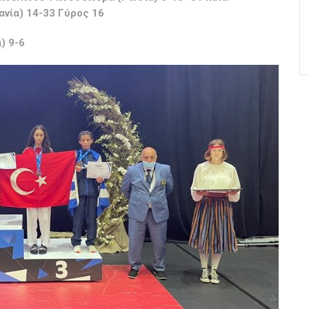
νία) 14-33 Γύρος 16
) 9-6