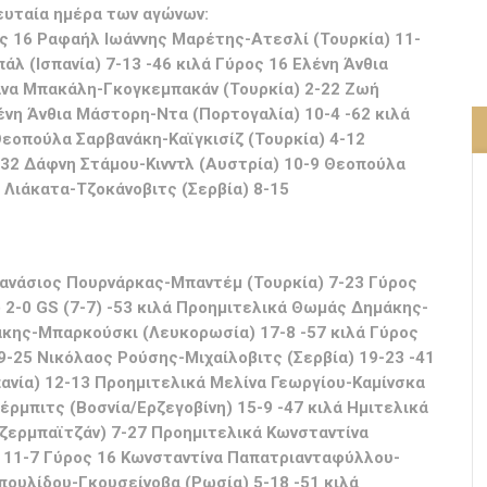
ευταία ημέρα των αγώνων:
ς 16 Ραφαήλ Ιωάννης Μαρέτης-Ατεσλί (Τουρκία) 11-
λ (Ισπανία) 7-13 -46 κιλά Γύρος 16 Ελένη Άνθια
άνα Μπακάλη-Γκογκεμπακάν (Τουρκία) 2-22 Ζωή
νη Άνθια Μάστορη-Ντα (Πορτογαλία) 10-4 -62 κιλά
Θεοπούλα Σαρβανάκη-Καϊγκισίζ (Τουρκία) 4-12
 32 Δάφνη Στάμου-Κινντλ (Αυστρία) 10-9 Θεοπούλα
 Λιάκατα-Τζοκάνοβιτς (Σερβία) 8-15
θανάσιος Πουρνάρκας-Μπαντέμ (Τουρκία) 7-23 Γύρος
 2-0 GS (7-7) -53 κιλά Προημιτελικά Θωμάς Δημάκης-
άκης-Μπαρκούσκι (Λευκορωσία) 17-8 -57 κιλά Γύρος
-25 Νικόλαος Ρούσης-Μιχαίλοβιτς (Σερβία) 19-23 -41
πανία) 12-13 Προημιτελικά Μελίνα Γεωργίου-Καμίνσκα
έρμπιτς (Βοσνία/Ερζεγοβίνη) 15-9 -47 κιλά Ημιτελικά
ζερμπαϊτζάν) 7-27 Προημιτελικά Κωνσταντίνα
11-7 Γύρος 16 Κωνσταντίνα Παπατριανταφύλλου-
μπουλίδου-Γκουσείνοβα (Ρωσία) 5-18 -51 κιλά