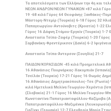
Τα αποτελέσματα των Ελλήνων την 4η και τελ
ΝΕΩΝ ΑΝΔΡΩΝ/ΝΕΩΝ ΓΥΝΑΙΚΩΝ
+87 κιλά Γύρο
19 -68 κιλά Γύρος 64 Θεοφάνης Ξανθάκος-Πομπά
Μάστορη-Ντεμίρ (Τουρκία) 6-18 Γύρος 32 Ηλι
Παπαγεωργίου-Αντούνοβιτς (Κροατία) 1-22 Ελέ
Γύρος 16 Δάφνη Στάμου-Εργκίν (Τουρκία) 1-7 
Αναστασία Τσίπα-Ζαφέρ (Τουρκία) 1-20 Γύρος
Σαρβανάκη-Φρεντέρικσεν (Δανία) 6-2 Ιφιγένεια
Αναστασία Τσίπα-Άντερσον (Σουηδία) 21-7
ΠΑΙΔΩΝ/ΚΟΡΑΣΙΔΩΝ
-45 κιλά Προημιτελικά Α
16 Αθανάσιος Πουρνάρκας-Χακομπιάν (Ισπανία)
Τσεϊλάν (Τουρκία) 17-21 Γύρος 16 Θωμάς Δημ
16 Αθανάσιος Δημητρακόπουλος-Τσε (Ρωσία) 9
κιλά Ημιτελικά Μελίνα Γεωργίου-Χερέντια (Ισ
(Σλοβακία) 21-1 Γύρος 16 Μελίνα Γεωργίου-Μπ
Κωνσταντίνα Παπατριανταφύλλου-Καζίμοβα (Α
Παπατριανταφύλλου-Μαξιμένκα (Λευκορωσία) 
Γιαζίγκι (Γερμανία) 12-7 Ελευθερία Μαρία Στα