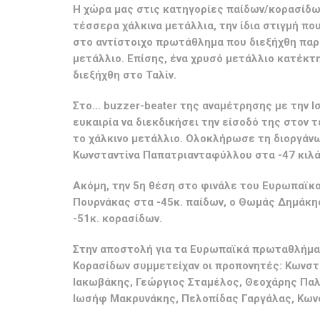
Η χώρα μας στις κατηγορίες παίδων/κορασίδω
τέσσερα χάλκινα μετάλλια, την ίδια στιγμή πο
στο αντίστοιχο πρωτάθλημα που διεξήχθη παρ
μετάλλιο. Επίσης, ένα χρυσό μετάλλιο κατέκτ
διεξήχθη στο Ταλίν.
Στο… buzzer-beater της αναμέτρησης με την Ισ
ευκαιρία να διεκδικήσει την είσοδό της στον 
το χάλκινο μετάλλιο. Ολοκλήρωσε τη διοργάνω
Κωνσταντίνα Παπατριανταφύλλου στα -47 κιλά
Ακόμη, την 5η θέση στο φινάλε του Ευρωπαϊκ
Πουρνάκας στα -45κ. παίδων, ο Θωμάς Δημάκης
-51κ. κορασίδων.
Στην αποστολή για τα Ευρωπαϊκά πρωταθλήμα
Κορασίδων συμμετείχαν οι προπονητές: Κωνστ
Ιακωβάκης, Γεώργιος Σταμέλος, Θεοχάρης Παλ
Ιωσήφ Μακρυνάκης, Πελοπίδας Γαργάλας, Κωνσ