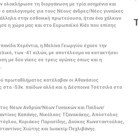
ν ολοκλήρωσε τη διοργάνωση με τρία ασημένια και
υ ο απολογισμός για τους Νέους άνδρες/Νέες γυναίκες
άλληλα στην εσθονική πρωτεύουσα, ήταν ένα χάλκινο
ησε η χώρα μας και στο Ευρωπαϊκό Kids που επίσης
πανίδα Χερέντια, η Μελίνα Γεωργίου έχασε την
τελικό, των -41 κιλών, με αποτέλεσμα να κατακτήσει
ση με δύο νίκες σε τρεις αγώνες όπως και η
.
ού πρωταθλήματος κατέλαβαν οι Αθανάσιος
 στα -53κ. παίδων αλλά και η Δέσποινα Τσέτσιλα στα
τος Νέων Ανδρών/Νέων Γυναικών και Παίδων/
αντίνος Καπάνης, Νικόλαος Τζανακάκης, Απόστολος
τόγλου, Κυριάκος Παρασίδης, Δούκας Κωνσταντούλας,
ταντίνος Χιώτης και Ιωακείμ Πεχλιβάνης.