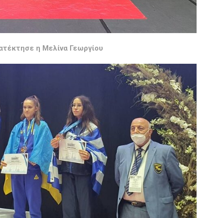
κατέκτησε η Μελίνα Γεωργίου