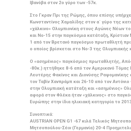
Ιβανόβα στον 2ο γύρο των -57κ.
Στο Γκραν Πρι της Ρώμης, όπου επίσης υπήρχε
Κωνσταντίνος Χαμαλίδης στον α` γύρο της κατη
«χάλκινο» Ολυμπιονίκη στους Αγώνες Νέων τ
και Νο-15 στην παγκόσμια κατάταξη, Κρίστιαν
1 από τον Βρετανό παγκόσμιο πρωταθλητή πριν
ο οποίος βρίσκεται στο Νο-3 της Ολυμπιακής 
Ο «ασημένιος» παγκόσμιος πρωταθλητής, Από
-80κ.) ηττήθηκε 8-6 από τον Αμερικανό Τόμας 
Λευτέρης Φακίνος και Διονύσης Ραψομανίκης σ
τον Ταβίν Χανπράμπ και 26-10 από τον Αντόνιο
στην Ολυμπιακή κατάταξη και «ασημένιος» Ολυ
αφορά στον Φλέκα ήταν «χάλκινος» στο παγκ
Ευρώπης στην ίδια ηλικιακή κατηγορία το 2013
Συνοπτικά:
AUSTRIAN OPEN G1
-67 κιλά Τελικός Μητσοπού
Μητσοπούλου-Σέιν (Γερμανία) 20-4 Προημιτελ