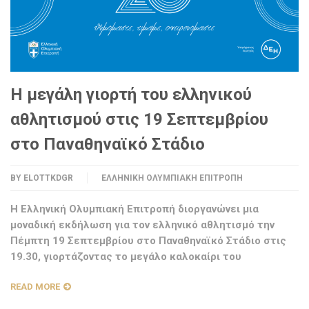
Η μεγάλη γιορτή του ελληνικού
αθλητισμού στις 19 Σεπτεμβρίου
στο Παναθηναϊκό Στάδιο
BY
ELOTTKDGR
ΕΛΛΗΝΙΚΉ ΟΛΥΜΠΙΑΚΉ ΕΠΙΤΡΟΠΉ
Η Ελληνική Ολυμπιακή Eπιτροπή διοργανώνει μια
μοναδική εκδήλωση για τον ελληνικό αθλητισμό την
Πέμπτη 19 Σεπτεμβρίου στο Παναθηναϊκό Στάδιο στις
19.30, γιορτάζοντας το μεγάλο καλοκαίρι του
READ MORE