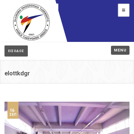
MENU
ΕΙΣΟΔΟΣ
elottkdgr
16
ΣΕΠ