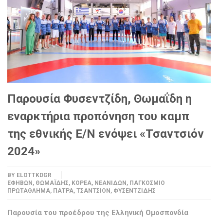
Παρουσία Φυσεντζίδη, Θωμαΐδη η
εναρκτήρια προπόνηση του καμπ
της εθνικής Ε/Ν ενόψει «Τσαντσιόν
2024»
BY
ELOTTKDGR
ΕΦΉΒΩΝ
,
ΘΩΜΑΪ́ΔΗΣ
,
ΚΟΡΈΑ
,
ΝΕΑΝΊΔΩΝ
,
ΠΑΓΚΌΣΜΙΟ
ΠΡΩΤΆΘΛΗΜΑ
,
ΠΆΤΡΑ
,
ΤΣΑΝΤΣΙΌΝ
,
ΦΥΣΕΝΤΖΊΔΗΣ
Παρουσία του προέδρου της Ελληνική Ομοσπονδία