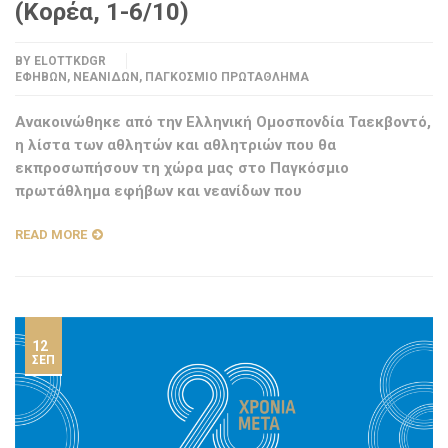
(Κορέα, 1-6/10)
BY
ELOTTKDGR
ΕΦΉΒΩΝ
,
ΝΕΑΝΊΔΩΝ
,
ΠΑΓΚΌΣΜΙΟ ΠΡΩΤΆΘΛΗΜΑ
Ανακοινώθηκε από την Ελληνική Ομοσπονδία Ταεκβοντό,
η λίστα των αθλητών και αθλητριών που θα
εκπροσωπήσουν τη χώρα μας στο Παγκόσμιο
πρωτάθλημα εφήβων και νεανίδων που
READ MORE
12
ΣΕΠ