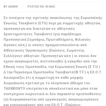
BY
ADMIN
POSTED ON:
05 ΜΆΙ
Σε συνέχεια της σχετικής ανακοίνωσης της Ευρωπαϊκής
Ένωσης Ταεκβοντό (ETU) περί μη συμμετοχής αθλητών,
προπονητών και διαιτητών σε αθλητικές
δραστηριότητες Ταεκβοντό (για παράδειγμα
Προπονητικά Σεμινάρια, Πρωταθλήματα, Φιλικούς
Αγώνες κλπ,) οι οποίες πραγματοποιούνται από
Αθλητικούς Οργανισμούς (Ενώσεις, Σωματεία,
Συλλόγους αθλητών- Προπονητών κλπ ) οι οποίοι δεν
έχουν αναγνωριστεί, πιστοποιηθεί ή εγκριθεί από την
Εθνική τους Ομοσπονδία, την Ευρωπαϊκή Ένωση (E.T.U.)
ή την Παγκόσμια Ομοσπονδία Ταεκβοντό(W.T.F.) η ΕΛ.Ο.Τ.
διευκρινίζει ότι η συμμετοχή σε κάθε μορφής
διοργάνωση σχετικά με το ολυμπιακό άθλημα του
ΤΑΕΚΒΟΝΤΟ επιτρέπεται αποκλειστικά και μόνο όταν
συντρέχουν σωρευτικά οι δύο παρακάτω προϋποθέσεις:
(α) διοργανώνονται από οργανισμούς αναγνωρισμένους
και εγκεκριμένους από την ΕΛ.Ο.Τ. (Ενώσεις,