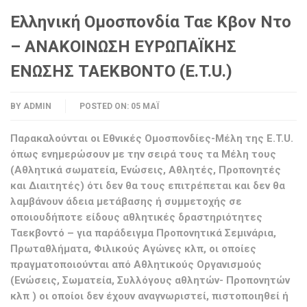
Ελληνική Ομοσπονδία Ταε Κβον Ντο
– ΑΝΑΚΟΙΝΩΣΗ ΕΥΡΩΠΑΪΚΗΣ
ΕΝΩΣΗΣ ΤΑΕΚΒΟΝΤΟ (E.T.U.)
BY
ADMIN
POSTED ON:
05 ΜΆΙ
Παρακαλούνται οι Εθνικές Ομοσπονδίες-Μέλη της E.T.U.
όπως ενημερώσουν με την σειρά τους τα Μέλη τους
(Αθλητικά σωματεία, Ενώσεις, Αθλητές, Προπονητές
και Διαιτητές) ότι δεν θα τους επιτρέπεται και δεν θα
λαμβάνουν άδεια μετάβασης ή συμμετοχής σε
οποιουδήποτε είδους αθλητικές δραστηριότητες
Ταεκβοντό – για παράδειγμα Προπονητικά Σεμινάρια,
Πρωταθλήματα, Φιλικούς Αγώνες κλπ, οι οποίες
πραγματοποιούνται από Αθλητικούς Οργανισμούς
(Ενώσεις, Σωματεία, Συλλόγους αθλητών- Προπονητών
κλπ ) οι οποίοι δεν έχουν αναγνωριστεί, πιστοποιηθεί ή