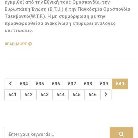
εγκριθεί από την Εθνική τους Ομοσπονδία, την
Ευρωπαϊκή Ένωση (E.T.U.) ή την Παγκόσμια Ομοσπονδία
Ταεκβοντό(W.T.F.). Η μη συμμόρφωση με την
προαναφερθείσα ανακοίνωση επιφέρει ανάλογες
επιπτώσεις.
READ MORE
634
635
636
637
638
639
640
641
642
643
644
645
646