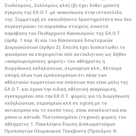
Συνδέσμους, Συλλόγους κλπ) (β) έχει δοθεί γραπτή
έγκριση της ΕΛ.Ο.Τ. με ανακοίνωση στην ιστοσελίδα
της. Συμμετοχή σε οποιαδήποτε δραστηριότητα που δεν
συγκεντρώνει τα παραπάνω στοιχεία, συνιστά
παράβαση του Πειθαρχικού Κανονισμούς της ΕΛ.Ο.Τ.
(άρθρ. 1 παρ. 4) και του Κανονισμού Εσωτερικών
Διοργανώσεων (άρθρο 2). Επειδή έχει διαπιστωθεί το
φαινόμενο να επιχειρείται από αυτόκλητους ως δήθεν
«αναγνωρισμένους φορείς» του αθλήματος η
διοργάνωση εκδηλώσεων, σεμιναρίων κλπ., θέτουμε
υπόψη όλων των εμπλεκομένων ότι πλην των
αθλητικών σωματείων και ενώσεων που είναι μέλη της
ΕΛ.Ο.Τ. και έχουν την ειδική αθλητική αναγνώριση,
εγκεκριμένοι από την ΕΛ.Ο.Τ. φορείς για τη διοργάνωση
εκδηλώσεων, σεμιναρίων κλπ σε σχέση με το
αντικείμενο και το σκοπό τους, είναι αποκλειστικά και
μόνον οι κάτωθι: Πιστοποιημένοι (τεχνικά) φορείς του
αθλήματος 1. Πανελλήνια Ένωση Διπλωματούχων
Προπονητών Ολυμπιακού Ταεκβοντό (Πρόεδρος Θ.