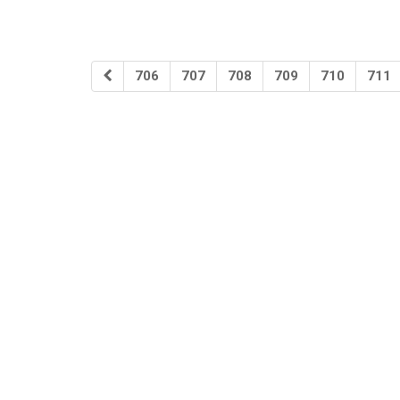
706
707
708
709
710
711