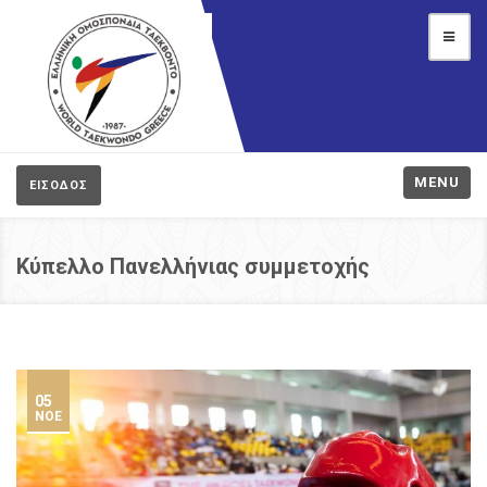
MENU
ΕΙΣΟΔΟΣ
Κύπελλο Πανελλήνιας συμμετοχής
05
ΝΟΈ