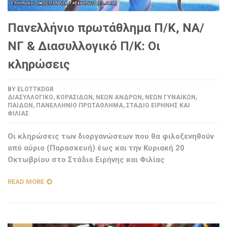
Πανελλήνιο πρωτάθλημα Π/Κ, ΝΑ/
ΝΓ & Διασυλλογικό Π/Κ: Οι
κληρώσεις
BY
ELOTTKDGR
ΔΙΑΣΥΛΛΟΓΙΚΌ
,
ΚΟΡΑΣΊΔΩΝ
,
ΝΈΩΝ ΑΝΔΡΏΝ
,
ΝΈΩΝ ΓΥΝΑΙΚΏΝ
,
ΠΑΊΔΩΝ
,
ΠΑΝΕΛΛΉΝΙΟ ΠΡΩΤΆΘΛΗΜΑ
,
ΣΤΆΔΙΟ ΕΙΡΉΝΗΣ ΚΑΙ
ΦΙΛΊΑΣ
Οι κληρώσεις των διοργανώσεων που θα φιλοξενηθούν
από αύριο (Παρασκευή) έως και την Κυριακή 20
Οκτωβρίου στο Στάδιο Ειρήνης και Φιλίας
READ MORE