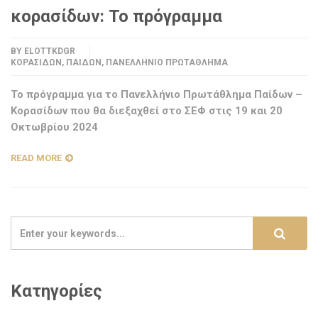
κορασίδων: Το πρόγραμμα
BY
ELOTTKDGR
ΚΟΡΑΣΊΔΩΝ
,
ΠΑΊΔΩΝ
,
ΠΑΝΕΛΛΉΝΙΟ ΠΡΩΤΆΘΛΗΜΑ
Το πρόγραμμα για το Πανελλήνιο Πρωτάθλημα Παίδων –
Κορασίδων που θα διεξαχθεί στο ΣΕΦ στις 19 και 20
Οκτωβρίου 2024
READ MORE
Κατηγορίες