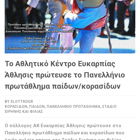
Το Αθλητικό Κέντρο Ευκαρπίας
Άθλησις πρώτευσε το Πανελλήνιο
πρωτάθλημα παίδων/κορασίδων
BY
ELOTTKDGR
ΚΟΡΑΣΊΔΩΝ
,
ΠΑΊΔΩΝ
,
ΠΑΝΕΛΛΉΝΙΟ ΠΡΩΤΆΘΛΗΜΑ
,
ΣΤΆΔΙΟ
ΕΙΡΉΝΗΣ ΚΑΙ ΦΙΛΊΑΣ
O σύλλογος AK Ευκαρπίας Άθλησις πρώτευσε στο
Πανελλήνιο πρωτάθλημα παίδων και κορασίδων που
έριξε αυλαία απόψε στο Στάδιο Ειρήνης και Φιλίας.