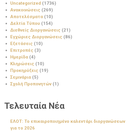
Uncategorized
(1736)
Ανακοινώσεις
(269)
Αποτελέσματα
(10)
Δελτία Τύπου
(154)
Διεθνείς Διοργανώσεις
(21)
Εγχώριες Διοργανώσεις
(86)
Εξετάσεις
(10)
Επιτροπές
(3)
Ημερίδα
(4)
Κληρώσεις
(10)
Προκηρύξεις
(19)
Σεμινάρια
(5)
Σχολή Προπονητών
(1)
Τελευταία Νέα
ΕΛΟΤ: Το επικαιροποιημένο καλεντάρι διοργανώσεων
για το 2026