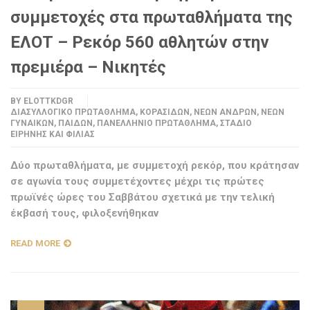
συμμετοχές στα πρωταθλήματα της
ΕΛΟΤ – Ρεκόρ 560 αθλητών στην
πρεμιέρα – Νικητές
BY
ELOTTKDGR
ΔΙΑΣΥΛΛΟΓΙΚΌ ΠΡΩΤΆΘΛΗΜΑ
,
ΚΟΡΑΣΊΔΩΝ
,
ΝΈΩΝ ΑΝΔΡΏΝ
,
ΝΈΩΝ
ΓΥΝΑΙΚΏΝ
,
ΠΑΊΔΩΝ
,
ΠΑΝΕΛΛΉΝΙΟ ΠΡΩΤΆΘΛΗΜΑ
,
ΣΤΆΔΙΟ
ΕΙΡΉΝΗΣ ΚΑΙ ΦΙΛΊΑΣ
Δύο πρωταθλήματα, με συμμετοχή ρεκόρ, που κράτησαν
σε αγωνία τους συμμετέχοντες μέχρι τις πρώτες
πρωϊνές ώρες του Σαββάτου σχετικά με την τελική
έκβασή τους, φιλοξενήθηκαν
READ MORE