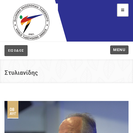
MENU
ΕΙΣΟΔΟΣ
Στυλιανίδης
08
ΑΥΓ