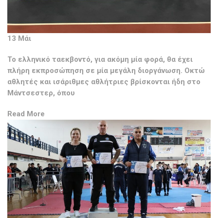
13 Μάι
Το ελληνικό ταεκβοντό, για ακόμη μία φορά, θα έχει
πλήρη εκπροσώπηση σε μία μεγάλη διοργάνωση. Οκτώ
αθλητές και ισάριθμες αθλήτριες βρίσκονται ήδη στο
Μάντσεστερ, όπου
Read More