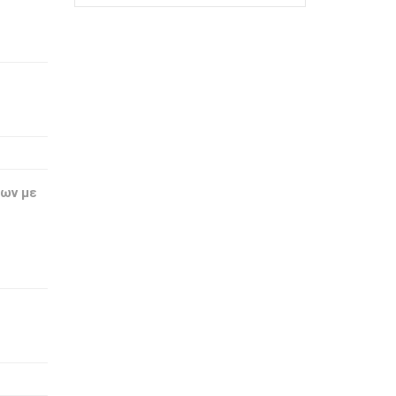
δων με