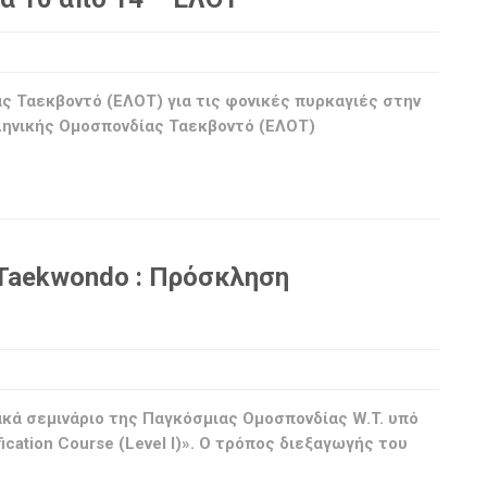
ς Ταεκβοντό (ΕΛΟΤ) για τις φονικές πυρκαγιές στην
λληνικής Ομοσπονδίας Ταεκβοντό (ΕΛΟΤ)
Taekwondo : Πρόσκληση
ακά σεμινάριο της Παγκόσμιας Ομοσπονδίας W.T. υπό
ification Course (Level I)». Ο τρόπος διεξαγωγής του