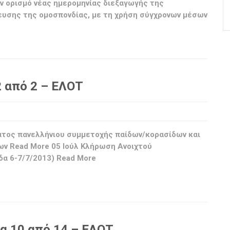
ον ορισμό νέας ημερομηνίας διεξαγωγής της
ευσης της ομοσπονδίας, με τη χρήση σύγχρονων μέσων
2 από 2 – ΕΛΟΤ
τος πανελλήνιου συμμετοχής παίδων/κορασίδων και
ν Read More 05 Ιούλ Κλήρωση Ανοιχτού
α 6-7/7/2013) Read More
δα 10 από 14 – ΕΛΟΤ