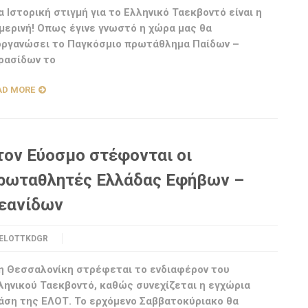
α Ιστορική στιγμή για το Ελληνικό Ταεκβοντό είναι η
μερινή! Οπως έγινε γνωστό η χώρα μας θα
οργανώσει το Παγκόσμιο πρωτάθλημα Παίδων –
ρασίδων το
AD MORE
τον Εύοσμο στέφονται οι
ρωταθλητές Ελλάδας Εφήβων –
εανίδων
ELOTTKDGR
η Θεσσαλονίκη στρέφεται το ενδιαφέρον του
ληνικού Ταεκβοντό, καθώς συνεχίζεται η εγχώρια
άση της ΕΛΟΤ. Το ερχόμενο Σαββατοκύριακο θα