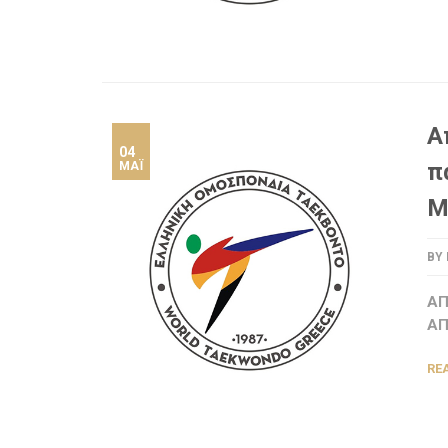
A
04
π
ΜΆΙ
Μ
BY
ΑΠ
ΑΠ
RE