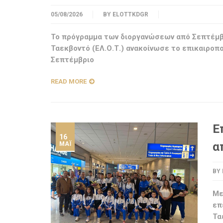
05/08/2026
BY
ELOTTKDGR
Το πρόγραμμα των διοργανώσεων από Σεπτέμβ
Ταεκβοντό (ΕΛ.Ο.Τ.) ανακοίνωσε το επικαιροπ
Σεπτέμβριο
READ MORE
Ε
16
α
ΜΆΙ
BY
Με
επ
Τα