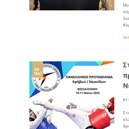
Μι
ση
δι
Κο
RE
Σ
09
π
ΜΆΙ
Ν
BY
Στ
ελ
δρ