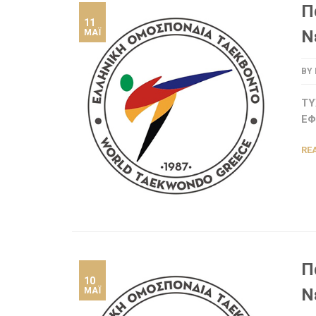
Π
11
Ν
ΜΆΙ
BY
ΤΥ
ΕΦ
RE
Π
10
Ν
ΜΆΙ