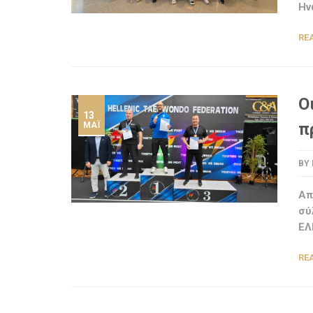
Ην
RE
Ο
13
π
ΜΆΙ
BY
Aπ
σύ
ΕΛ
RE