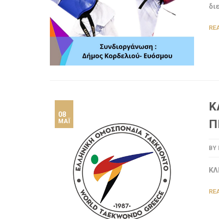
δι
RE
Κ
08
Π
ΜΆΙ
BY
ΚΛ
RE