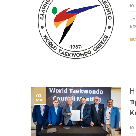
BY
ΤΥ
ΕΦ
RE
Η
09
π
ΜΆΙ
Κ
BY