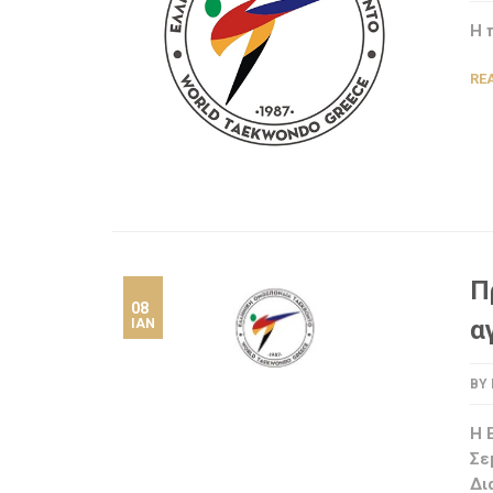
Η 
RE
Π
08
α
ΙΑΝ
BY
Η 
Σε
Δι