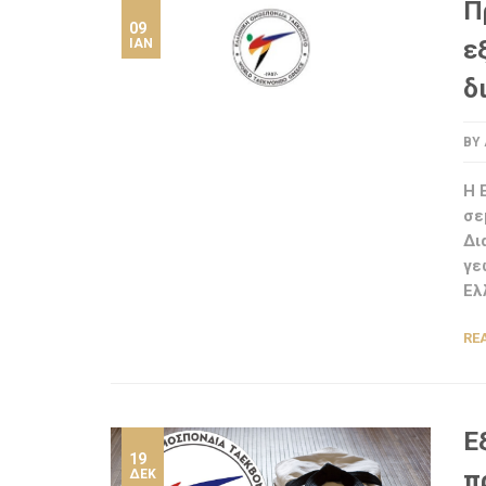
Π
09
ε
ΙΑΝ
δ
BY
Η 
σε
Δι
γε
Ελ
RE
Ε
19
π
ΔΕΚ