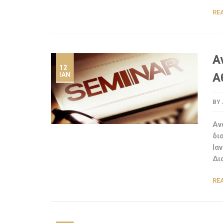
RE
Α
12
Α
ΙΑΝ
BY
Αν
δι
Ια
Δι
RE