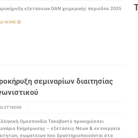
προκήρυξη εξετάσεων DAN χειμερινής περιόδου 2025
AD MORE
ροκήρυξη σεμιναρίων διαιτησίας
γωνιστικού
ELOTTKDGR
Ελληνική Ομοσπονδία Ταεκβοντό προκηρύσσει
μινάριο Ενημέρωσης – εξετάσεις Νέων & εν ενεργεία
αιτητών, σωματείων που δραστηριοποιούνται στα