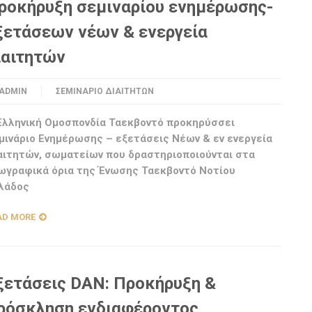
ροκήρυξη σεμιναρίου ενημέρωσης-
ξετάσεων νέων & ενεργεία
ιαιτητών
ADMIN
ΣΕΜΙΝΆΡΙΟ ΔΙΑΙΤΗΤΏΝ
Ελληνική Ομοσπονδία Ταεκβοντό προκηρύσσει
μινάριο Ενημέρωσης – εξετάσεις Νέων & εν ενεργεία
αιτητών, σωματείων που δραστηριοποιούνται στα
ωγραφικά όρια της Ένωσης Ταεκβοντό Νοτίου
λάδος
AD MORE
ξετάσεις DAN: Προκήρυξη &
ρόσκληση ενδιαφέροντος