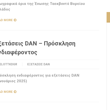
ωγραφικά όρια της Ένωσης Ταεκβοντό Βορείου
λάδος
AD MORE
ξετάσεις DAN – Πρόσκληση
νδιαφέροντος
ELOTTKDGR
ΕΞΕΤΆΣΕΙΣ DAN
όσκληση ενδιαφέροντος για εξετάσεις DAN
ανουάριος 2025)
AD MORE