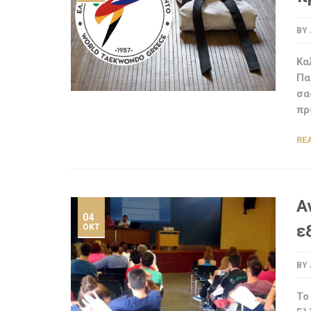
BY
Κα
Πα
σα
πρ
RE
Α
04
ε
ΟΚΤ
BY
Το