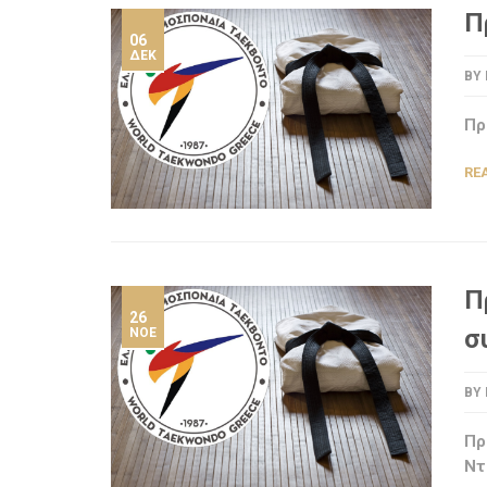
Π
06
ΔΕΚ
BY
Πρ
RE
Π
26
σ
ΝΟΈ
BY
Πρ
Ντ