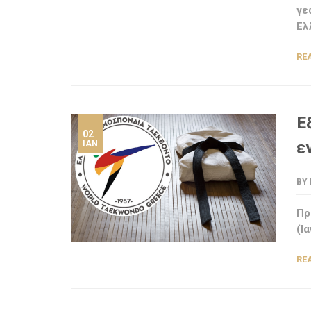
γε
Ελ
RE
Ε
02
ε
ΙΑΝ
BY
Πρ
(Ι
RE