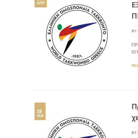
Ε
ΑΠΡ
Π
BY
ΠΡ
ΙΟ
RE
Π
28
χ
ΙΑΝ
BY