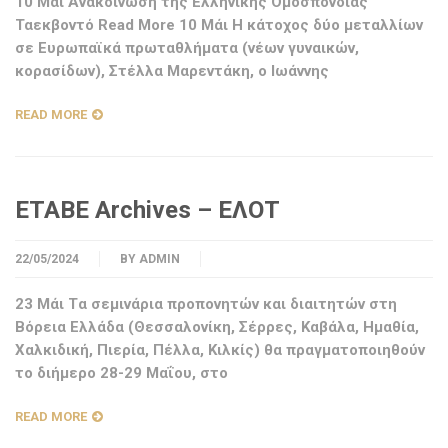
10 Μάι Ανακοίνωση της Ελληνικής Ομοσπονδίας
Ταεκβοντό Read More 10 Μάι H κάτοχος δύο μεταλλίων
σε Ευρωπαϊκά πρωταθλήματα (νέων γυναικών,
κορασίδων), Στέλλα Μαρεντάκη, ο Ιωάννης
READ MORE
ΕΤΑΒΕ Archives – ΕΛΟΤ
22/05/2024
BY
ADMIN
23 Μάι Tα σεμινάρια προπονητών και διαιτητών στη
Βόρεια Ελλάδα (Θεσσαλονίκη, Σέρρες, Καβάλα, Ημαθία,
Χαλκιδική, Πιερία, Πέλλα, Κιλκίς) θα πραγματοποιηθούν
το διήμερο 28-29 Μαΐου, στο
READ MORE