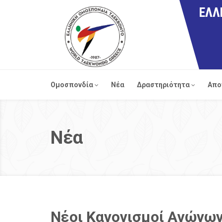
ΕΛΛ
Ομοσπονδία
Νέα
Δραστηριότητα
Απο
Νέα
Nέοι Κανονισμοί Αγώνων