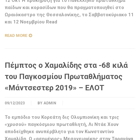
12 Οκτ Η προκήρυξη για το Πανελλήνιο πρωτάθλημα
παίδων και κορασίδων που θα πραγματοποιηθεί στο
Ωραιόκαστρο της Θεσσαλονίκης, το Σαββατοκύριακο 11
και 12 Νοεμβρίου Read
READ MORE
Πέμπτος ο Χαμαλίδης στα -68 κιλά
του Παγκοσμίου Πρωταθλήματος
«Μάντσεστερ 2019» – ΕΛΟΤ
09/12/2023
BY
ADMIN
Το εμπόδιο του Κορεάτη δις Ολυμπιονίκη και τρις
«χρυσού» παγκόσμιου πρωταθλητή, Λι Ντάε Χουν
αποδείχθηκε ανυπέρβλητο για τον Κωνσταντίνο
Χαμαλίδη. Ο «ασημένιος» Μεσογειονίκης στην Ταραγόνα