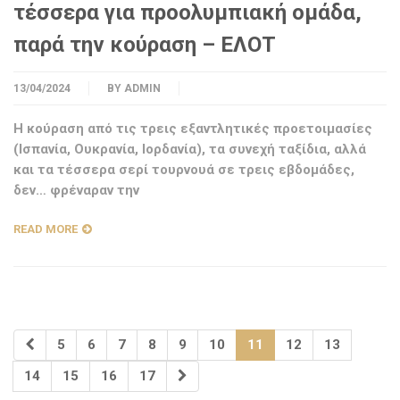
τέσσερα για προολυμπιακή ομάδα,
παρά την κούραση – ΕΛΟΤ
13/04/2024
BY
ADMIN
Η κούραση από τις τρεις εξαντλητικές προετοιμασίες
(Ισπανία, Ουκρανία, Ιορδανία), τα συνεχή ταξίδια, αλλά
και τα τέσσερα σερί τουρνουά σε τρεις εβδομάδες,
δεν… φρέναραν την
READ MORE
5
6
7
8
9
10
11
12
13
14
15
16
17