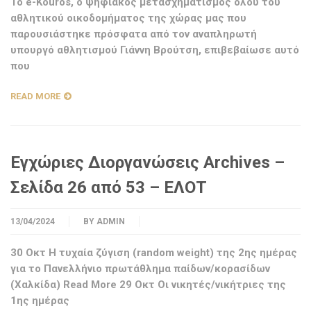
Το e-Kouros, ο ψηφιακός μετασχηματισμός όλου του
αθλητικού οικοδομήματος της χώρας μας που
παρουσιάστηκε πρόσφατα από τον αναπληρωτή
υπουργό αθλητισμού Γιάννη Βρούτση, επιβεβαίωσε αυτό
που
READ MORE
Εγχώριες Διοργανώσεις Archives –
Σελίδα 26 από 53 – ΕΛΟΤ
13/04/2024
BY
ADMIN
30 Οκτ Η τυχαία ζύγιση (random weight) της 2ης ημέρας
για το Πανελλήνιο πρωτάθλημα παίδων/κορασίδων
(Χαλκίδα) Read More 29 Οκτ Οι νικητές/νικήτριες της
1ης ημέρας